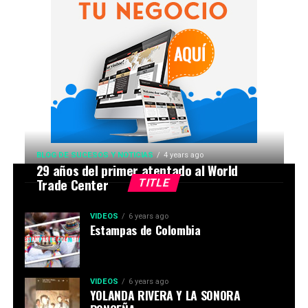
BLOG DE SUCESOS Y NOTICIAS
4 years ago
29 años del primer atentado al World
Trade Center
TITLE
VIDEOS
6 years ago
Estampas de Colombia
VIDEOS
6 years ago
YOLANDA RIVERA Y LA SONORA