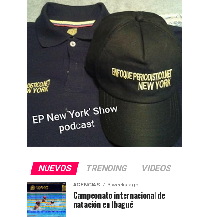
NUEVOS
TRENDING
VIDEOS
AGENCIAS
3 weeks ago
Campeonato internacional de
natación en Ibagué