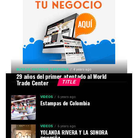
BLOG DE SUCESOS Y NOTICIAS
4 years ago
29 años del primer atentado al World
Trade Center
TITLE
VIDEOS
6 years ago
Estampas de Colombia
VIDEOS
6 years ago
YOLANDA RIVERA Y LA SONORA