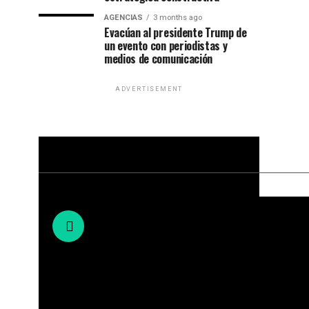
AGENCIAS
3 months ago
Evacúan al presidente Trump de
un evento con periodistas y
medios de comunicación
ADVERTISEMENT