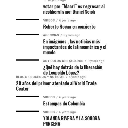
10 years ago
votar por ¨Macri¨ es regresar al
neoliberalismo: Daniel Scioli
VIDEOS
6 years ago
Roberto Roena en conxierto
AGENCIAS
8 years ago
En imágenes , las noticias más
impactantes de latinoamérica y el
mundo
ARTICULOS DESTACADOS
9 years ago
¿Qué hay detrás de la liberación
de Leopoldo López?
BLOG DE SUCESOS Y NOTICIAS
4 years ago
29 años del primer atentado al World Trade
Center
VIDEOS
6 years ago
Estampas de Colombia
VIDEOS
6 years ago
YOLANDA RIVERA Y LA SONORA
PONCEÑA