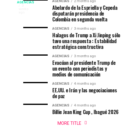
Campeonato
AGENCIAS
2 months ago
AGENCIAS
en
Espriella
EP
3
Abelardo de la Espriella y Cepeda
weeks
el
nuevo
disputarán presidencia de
NEW
ago
internacional
52
presidente
Colombia en segunda vuelta
YORK
festival
de
NEWS
de
AGENCIAS
3 months ago
del
Colombia
|
Halagos de Trump a Xi Jinping sólo
DEPORTES|
folclor
2026-
tuvo una respuesta : Estabilidad
natación
estratégica constructiva
Por
colombiano
2030
:
en
AGENCIAS
3 months ago
Gustavo
Evacúan al presidente Trump de
Lugo
un evento con periodistas y
Ibagué
|
medios de comunicación
Ibagué
AGENCIAS
4 months ago
Ibagué
EE.UU. e Irán y las negociaciones
celebró
de paz
el
AGENCIAS
4 months ago
Campeonato
Billie Jean King Cup , Ibagué 2026
Panamericano
de
MORE TITLE
Natación
PanAm...