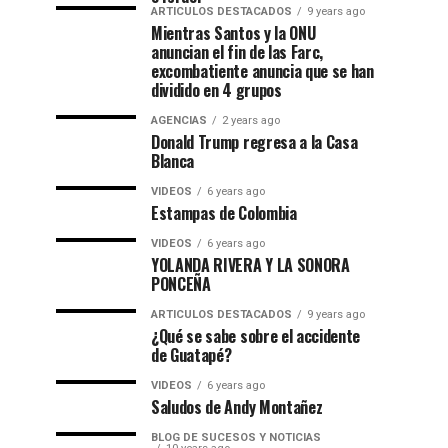
ARTICULOS DESTACADOS
9 years ago
Mientras Santos y la ONU
anuncian el fin de las Farc,
excombatiente anuncia que se han
dividido en 4 grupos
AGENCIAS
2 years ago
Donald Trump regresa a la Casa
Blanca
VIDEOS
6 years ago
Estampas de Colombia
VIDEOS
6 years ago
YOLANDA RIVERA Y LA SONORA
PONCEÑA
ARTICULOS DESTACADOS
9 years ago
¿Qué se sabe sobre el accidente
de Guatapé?
VIDEOS
6 years ago
Saludos de Andy Montañez
BLOG DE SUCESOS Y NOTICIAS