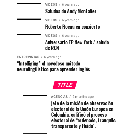
VIDEOS
6 years ago
Saludos de Andy Montañez
VIDEOS
6 years ago
Roberto Roena en conxierto
VIDEOS
6 years ago
Aniversario EP New York / saludo
de RCN
ENTREVISTAS
6 years ago
“Intelliging” el novedoso método
neurolingüistico para aprender inglés
TITLE
AGENCIAS
2 months ago
“Mi
CNE
AGENCIAS
AGENCIAS
jefe de la misión de observación
4
1
electoral de la Unión Europea en
casa
declara
weeks
month
ago
ago
Colombia, calificó el proceso
está
a
electoral de “ordenado, tranquilo,
de
De
transparente y fluido”.
fiesta”
La