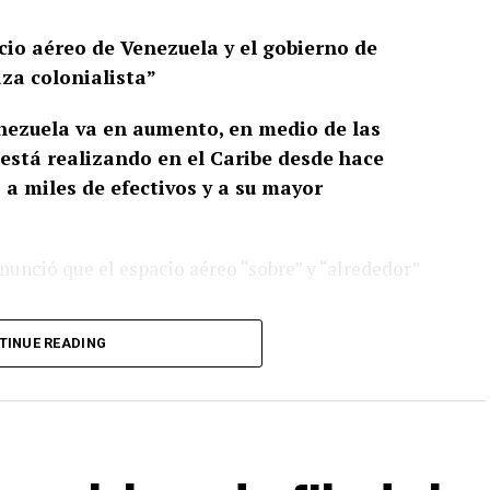
acio aéreo de Venezuela y el gobierno de
za colonialista”
nezuela va en aumento, en medio de las
stá realizando en el Caribe desde hace
a miles de efectivos y a su mayor
unció que el espacio aéreo “sobre” y “alrededor”
TINUE READING
, el mandatario escribió: “A todas las aerolíneas,
 personas: les rogamos que consideren que el
edores permanecerá cerrado en su totalidad”.
comunicado que “denuncia y condena la amenaza
anía de su espacio aéreo”, en lo que describió como