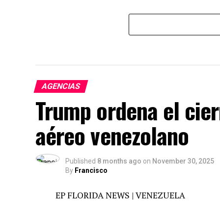
AGENCIAS
Trump ordena el cier
aéreo venezolano
Published
8 months ago
on
November 30, 2025
By
Francisco
EP FLORIDA NEWS | VENEZUELA