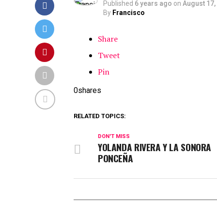
Published
6 years ago
on
August 17,
By
Francisco
Share
Tweet
Pin
0
shares
RELATED TOPICS:
DON'T MISS
YOLANDA RIVERA Y LA SONORA
PONCEÑA