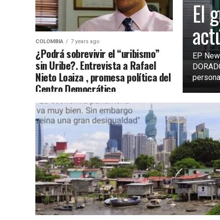
El g
act
COLOMBIA
7 years ago
¿Podrá sobrevivir el “uribismo”
EP New
sin Uribe?. Entrevista a Rafael
DORADO
Nieto Loaiza , promesa política del
persona
Centro Democrático