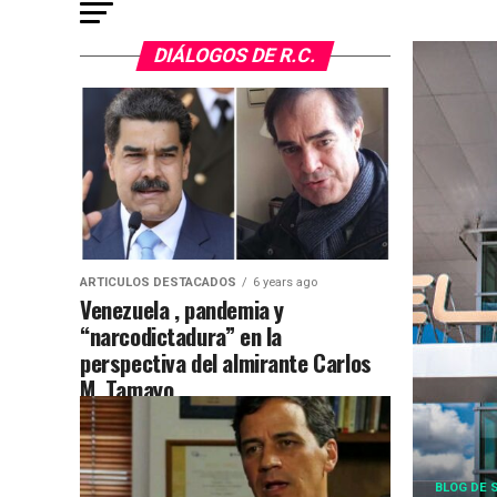
DIÁLOGOS DE R.C.
ARTICULOS DESTACADOS
6 years ago
Venezuela , pandemia y
“narcodictadura” en la
perspectiva del almirante Carlos
M. Tamayo
BLOG DE 