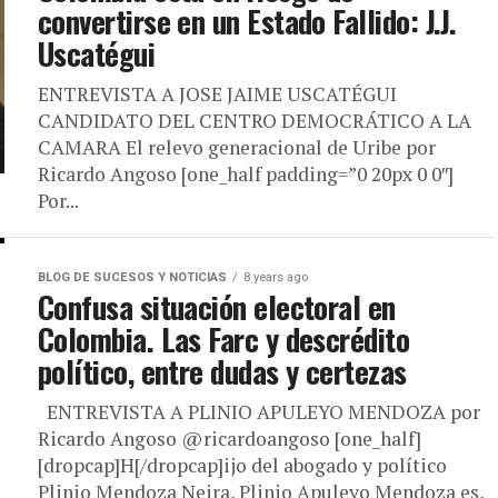
convertirse en un Estado Fallido: J.J.
Uscatégui
ENTREVISTA A JOSE JAIME USCATÉGUI
CANDIDATO DEL CENTRO DEMOCRÁTICO A LA
CAMARA El relevo generacional de Uribe por
Ricardo Angoso [one_half padding=”0 20px 0 0″]
Por...
BLOG DE SUCESOS Y NOTICIAS
8 years ago
Confusa situación electoral en
Colombia. Las Farc y descrédito
político, entre dudas y certezas
ENTREVISTA A PLINIO APULEYO MENDOZA por
Ricardo Angoso @ricardoangoso [one_half]
[dropcap]H[/dropcap]ijo del abogado y político
Plinio Mendoza Neira, Plinio Apuleyo Mendoza es,