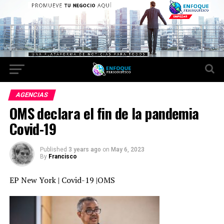
AGENCIAS
OMS declara el fin de la pandemia
Covid-19
Published
3 years ago
on
May 6, 2023
By
Francisco
EP New York | Covid-19 |OMS