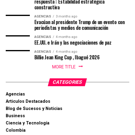
respuesta : Estabilidad estratégica
verdaderos enemigos de Colombia son la delincuencia, la
constructiva
corrupción y todas aquellas estructuras que durante los
últimos años debilitaron la seguridad, la
AGENCIAS
3 months ago
Evacúan al presidente Trump de un evento con
institucionalidad y la confianza de los ciudadanos”,
periodistas y medios de comunicación
destacó el nuevo mandatario.
AGENCIAS
4 months ago
EE.UU. e Irán y las negociaciones de paz
Agencias.
AGENCIAS
4 months ago
Billie Jean King Cup , Ibagué 2026
MORE TITLE
CATEGORIES
Agencias
Articulos Destacados
Blog de Sucesos y Noticias
Business
Ciencia y Tecnología
Colombia