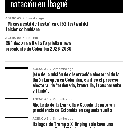
natación en Ibagué
“Acabó la campaña”
El presidente electo de Colombia, Abelardo de la
AGENCIAS
4 weeks ago
Espriella, calificó de “positivo” el mensaje de
“Mi casa está de fiesta” en el 52 festival del
reconocimiento a su victoria en las urnas hecho por el
folclor colombiano
senador Iván Cepeda, aseguró que “tomó nota” de su
AGENCIAS
1 month ago
mensaje, sostuvo que la campaña terminó y que era hora
CNE declara a De La Espriella nuevo
presidente de Colombia 2026-2030
de “unir esfuerzos”.
“El presidente electo gobernará en beneficio de todos
los colombianos, sin distinción alguna y sin importar
AGENCIAS
2 months ago
jefe de la misión de observación electoral de la
por quién hayan votado. Su propósito es trabajar por la
Unión Europea en Colombia, calificó el proceso
unidad nacional, con el pueblo y para el pueblo”,
electoral de “ordenado, tranquilo, transparente
puntualizó un comunicado de la oficina de prensa de de
y fluido”.
la Espriella. Reiteró que habrá garantías para la
AGENCIAS
2 months ago
oposición y las manifestaciones pacíficas, siempre que
Abelardo de la Espriella y Cepeda disputarán
sean dentro del marco de la Constitución y la ley. “La
presidencia de Colombia en segunda vuelta
campaña electoral ha terminado. Es momento de unir
AGENCIAS
3 months ago
esfuerzos alrededor de los grandes desafíos del país. Los
Halagos de Trump a Xi Jinping sólo tuvo una