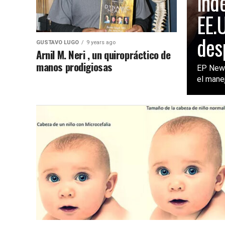
ind
EE.
des
GUSTAVO LUGO
9 years ago
Arnil M. Neri , un quiropráctico de
manos prodigiosas
EP New 
el manej