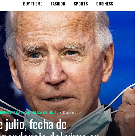
BUY THEME
FASHION
SPORTS
BUSINESS
BIENTE Y SALUD PÚBLICA MUNDIAL
5 years ago
 julio, fecha de