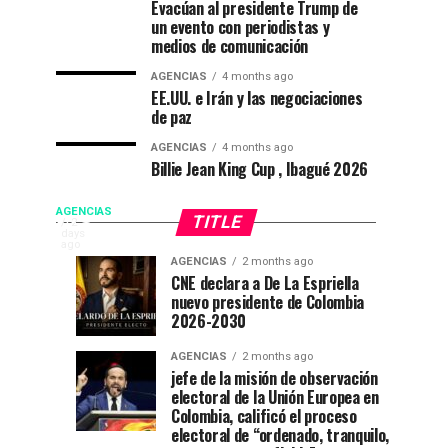
Evacúan al presidente Trump de
un evento con periodistas y
medios de comunicación
AGENCIAS
4 months ago
EE.UU. e Irán y las negociaciones
de paz
AGENCIAS
4 months ago
Billie Jean King Cup , Ibagué 2026
De
AGENCIAS
TITLE
EP
2
days
FLORIDA
ago
La
AGENCIAS
2 months ago
NEWS
Campeonato
“Mi
AGENCIAS
AGENCIAS
CNE declara a De La Espriella
|
3
1
Espriella
nuevo presidente de Colombia
internacional
casa
weeks
month
posesión
ago
ago
2026-2030
de
está
presidencial
toma
natación
de
|
AGENCIAS
2 months ago
en
fiesta”
jefe de la misión de observación
Colombia
posesión
electoral de la Unión Europea en
Ibagué
en
De
Colombia, calificó el proceso
el
la
electoral de “ordenado, tranquilo,
Espriella