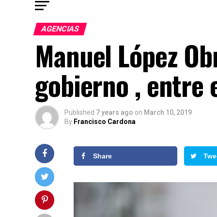
AGENCIAS
Manuel López Obr
gobierno , entre
Published
7 years ago
on
March 10, 2019
By
Francisco Cardona
Share
Twe