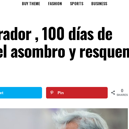
BUY THEME
FASHION
SPORTS
BUSINESS
ador , 100 días de
 el asombro y resque
0
et
Pin
SHARES