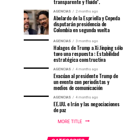
como
52
transparente y fluido”.
promete
festival
presidente
AGENCIAS
2 months ago
recuperación
del
Abelardo de la Espriella y Cepeda
del
folclor
de
disputarán presidencia de
orden
colombiano
Colombia en segunda vuelta
y
Colombia
lucha
AGENCIAS
3 months ago
contra
Halagos de Trump a Xi Jinping sólo
en
tuvo una respuesta : Estabilidad
el
estratégica constructiva
crimen...
cantón
AGENCIAS
4 months ago
Evacúan al presidente Trump de
militar
un evento con periodistas y
medios de comunicación
de
AGENCIAS
4 months ago
EE.UU. e Irán y las negociaciones
Cali
de paz
MORE TITLE