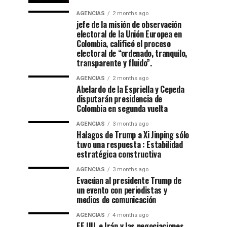
AGENCIAS
2 months ago
jefe de la misión de observación
electoral de la Unión Europea en
Colombia, calificó el proceso
electoral de “ordenado, tranquilo,
transparente y fluido”.
AGENCIAS
2 months ago
Abelardo de la Espriella y Cepeda
disputarán presidencia de
Colombia en segunda vuelta
AGENCIAS
3 months ago
Halagos de Trump a Xi Jinping sólo
tuvo una respuesta : Estabilidad
estratégica constructiva
AGENCIAS
3 months ago
Evacúan al presidente Trump de
un evento con periodistas y
medios de comunicación
AGENCIAS
4 months ago
EE.UU. e Irán y las negociaciones