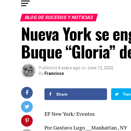
BLOG DE SUCESOS Y NOTICIAS
Nueva York se en
Buque “Gloria” d
Published
4 years ago
on
June 12, 2022
By
Francisco
Share
Twe
EP New York/ Eventos
Por Gustavo Lugo___Manhattan , NY