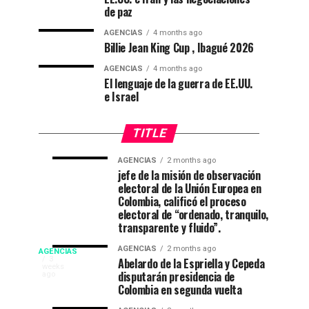
de paz
AGENCIAS
4 months ago
Billie Jean King Cup , Ibagué 2026
AGENCIAS
4 months ago
El lenguaje de la guerra de EE.UU.
e Israel
TITLE
AGENCIAS
2 months ago
“Mi
CNE
AGENCIAS
AGENCIAS
jefe de la misión de observación
4
1
electoral de la Unión Europea en
casa
declara
weeks
month
ago
ago
Colombia, calificó el proceso
está
a
electoral de “ordenado, tranquilo,
de
De
transparente y fluido”.
fiesta”
La
Campeonato
AGENCIAS
2 months ago
AGENCIAS
en
Espriella
EP
3
Abelardo de la Espriella y Cepeda
weeks
el
nuevo
disputarán presidencia de
NEW
ago
internacional
52
presidente
Colombia en segunda vuelta
YORK
festival
de
NEWS