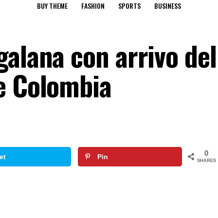
BUY THEME
FASHION
SPORTS
BUSINESS
galana con arrivo del
e Colombia
0
et
Pin
SHARES