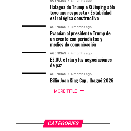
de
AGENCIAS
3 months ago
del
Colombia
|
Halagos de Trump a Xi Jinping sólo
DEPORTES|
folclor
2026-
tuvo una respuesta : Estabilidad
natación
estratégica constructiva
Por
colombiano
2030
:
en
AGENCIAS
3 months ago
Gustavo
Evacúan al presidente Trump de
Lugo
un evento con periodistas y
Ibagué
|
medios de comunicación
Ibagué
AGENCIAS
4 months ago
Ibagué
EE.UU. e Irán y las negociaciones
celebró
de paz
el
AGENCIAS
4 months ago
Campeonato
Billie Jean King Cup , Ibagué 2026
Panamericano
de
MORE TITLE
Natación
PanAm...
CATEGORIES