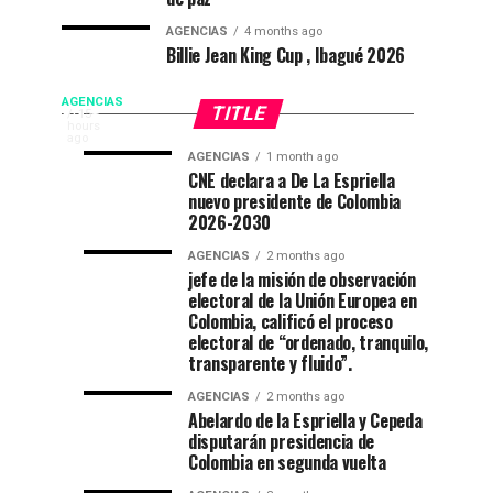
AGENCIAS
4 months ago
Billie Jean King Cup , Ibagué 2026
De
AGENCIAS
TITLE
EP
15
hours
FLORIDA
ago
La
AGENCIAS
1 month ago
NEWS
Campeonato
“Mi
AGENCIAS
AGENCIAS
CNE declara a De La Espriella
|
3
4
Espriella
nuevo presidente de Colombia
internacional
casa
weeks
weeks
posesión
ago
ago
2026-2030
de
está
presidencial
toma
natación
de
AGENCIAS
2 months ago
|
jefe de la misión de observación
en
fiesta”
Colombia
posesión
electoral de la Unión Europea en
Ibagué
en
De
Colombia, calificó el proceso
el
la
electoral de “ordenado, tranquilo,
como
Espriella
52
transparente y fluido”.
promete
festival
presidente
AGENCIAS
2 months ago
recuperación
del
Abelardo de la Espriella y Cepeda
del
folclor
disputarán presidencia de
de
orden
Colombia en segunda vuelta
colombiano
y