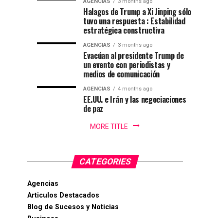
Colombia
AGENCIAS
3 months ago
lucha
Halagos de Trump a Xi Jinping sólo
contra
tuvo una respuesta : Estabilidad
en
el
estratégica constructiva
crimen...
cantón
AGENCIAS
3 months ago
Evacúan al presidente Trump de
un evento con periodistas y
militar
medios de comunicación
de
AGENCIAS
4 months ago
EE.UU. e Irán y las negociaciones
de paz
Cali
MORE TITLE
CATEGORIES
Agencias
Articulos Destacados
Blog de Sucesos y Noticias