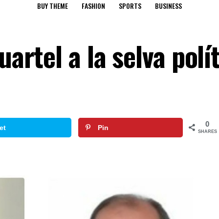
BUY THEME
FASHION
SPORTS
BUSINESS
uartel a la selva polí
0
et
Pin
SHARES