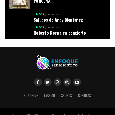
PONCEÑA
VIDEOS
6 years ago
Saludos de Andy Montañez
VIDEOS
6 years ago
Roberto Roena en conxierto
BUY THEME
FASHION
SPORTS
BUSINESS