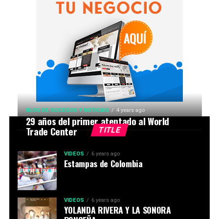
BLOG DE SUCESOS Y NOTICIAS
4 years ago
29 años del primer atentado al World
Trade Center
TITLE
VIDEOS
6 years ago
Estampas de Colombia
VIDEOS
6 years ago
YOLANDA RIVERA Y LA SONORA