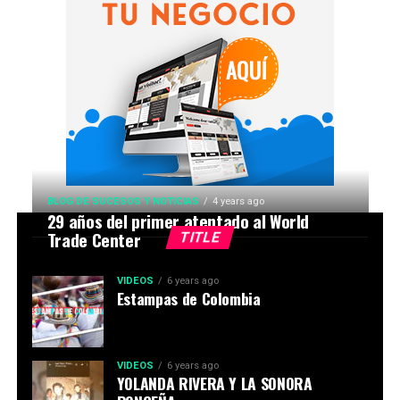
BLOG DE SUCESOS Y NOTICIAS
4 years ago
29 años del primer atentado al World
Trade Center
TITLE
VIDEOS
6 years ago
Estampas de Colombia
VIDEOS
6 years ago
YOLANDA RIVERA Y LA SONORA