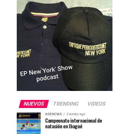
NUEVOS
TRENDING
VIDEOS
AGENCIAS
2 weeks ago
Campeonato internacional de
natación en Ibagué