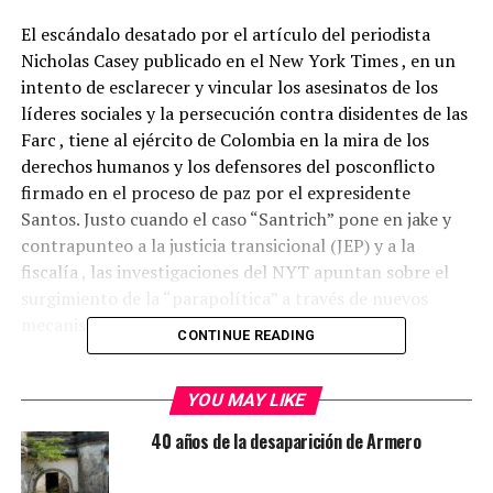
El escándalo desatado por el artículo del periodista
Nicholas Casey publicado en el New York Times , en un
intento de esclarecer y vincular los asesinatos de los
líderes sociales y la persecución contra disidentes de las
Farc , tiene al ejército de Colombia en la mira de los
derechos humanos y los defensores del posconflicto
firmado en el proceso de paz por el expresidente
Santos. Justo cuando el caso “Santrich” pone en jake y
contrapunteo a la justicia transicional (JEP) y a la
fiscalía , las investigaciones del NYT apuntan sobre el
surgimiento de la “parapolítica” a través de nuevos
mecanismos implantados por el ejército.
CONTINUE READING
La presión del medio neoyorquino que ha editorializado
profundamente sobre el tema de la paz en Colombia ,
YOU MAY LIKE
parten de una serie de contradicciones y amenazas que
40 años de la desaparición de Armero
emanan de la Justicia Especial de paz(JEP), de los líderes
de las Farc y de las organizaciones que defienden el