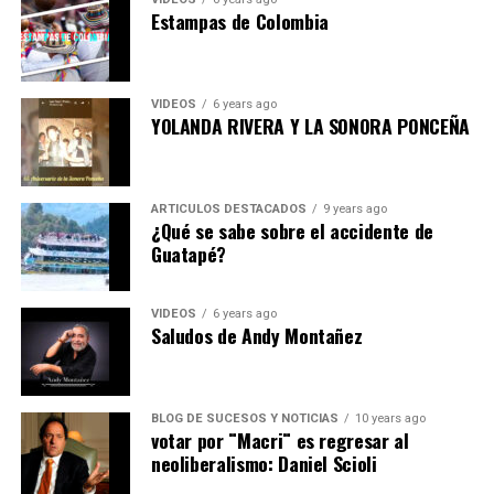
Estampas de Colombia
VIDEOS
6 years ago
YOLANDA RIVERA Y LA SONORA PONCEÑA
ARTICULOS DESTACADOS
9 years ago
¿Qué se sabe sobre el accidente de
Guatapé?
VIDEOS
6 years ago
Saludos de Andy Montañez
BLOG DE SUCESOS Y NOTICIAS
10 years ago
votar por ¨Macri¨ es regresar al
neoliberalismo: Daniel Scioli