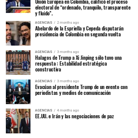
Unión Europea en Colombia, calificó el proceso
general, encontrarán en nosotros una disposición
electoral de “ordenado, tranquilo, transparente
sincera de concertación”, afirmó Cepeda, que le reiteró a
y fluido”.
de la Espriella: “Hoy somos media Colombia contada en
AGENCIAS
2 months ago
las urnas. Somos una parte fundamental de la nación.
Abelardo de la Espriella y Cepeda disputarán
Somos una fuerza política, social y cultural presente en
presidencia de Colombia en segunda vuelta
cada rincón del país. Somos la fuerza serena del cambio
social y nadie podrá detenernos”.
AGENCIAS
3 months ago
Halagos de Trump a Xi Jinping sólo tuvo una
De la Espriella toma nota del mensaje de Cepeda:
respuesta : Estabilidad estratégica
constructiva
“Acabó la campaña”
AGENCIAS
3 months ago
El presidente electo de Colombia, Abelardo de la
Evacúan al presidente Trump de un evento con
Espriella, calificó de “positivo” el mensaje de
periodistas y medios de comunicación
reconocimiento a su victoria en las urnas hecho por el
senador Iván Cepeda, aseguró que “tomó nota” de su
AGENCIAS
4 months ago
mensaje, sostuvo que la campaña terminó y que era hora
EE.UU. e Irán y las negociaciones de paz
de “unir esfuerzos”.
“El presidente electo gobernará en beneficio de todos