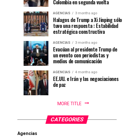
de
colombiano
Colombia en segunda vuelta
y
Colombia
lucha
AGENCIAS
3 months ago
contra
Halagos de Trump a Xi Jinping sólo
en
tuvo una respuesta : Estabilidad
el
estratégica constructiva
crimen...
cantón
AGENCIAS
3 months ago
Evacúan al presidente Trump de
militar
un evento con periodistas y
medios de comunicación
de
AGENCIAS
4 months ago
EE.UU. e Irán y las negociaciones
Cali
de paz
MORE TITLE
CATEGORIES
Agencias