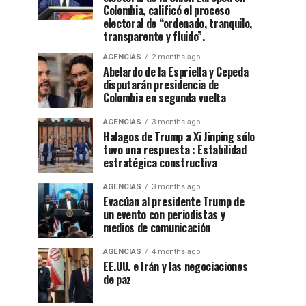
Colombia, calificó el proceso
electoral de “ordenado, tranquilo,
transparente y fluido”.
AGENCIAS
2 months ago
Abelardo de la Espriella y Cepeda
disputarán presidencia de
Colombia en segunda vuelta
AGENCIAS
3 months ago
Halagos de Trump a Xi Jinping sólo
tuvo una respuesta : Estabilidad
estratégica constructiva
AGENCIAS
3 months ago
Evacúan al presidente Trump de
un evento con periodistas y
medios de comunicación
AGENCIAS
4 months ago
EE.UU. e Irán y las negociaciones
de paz