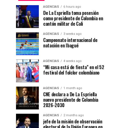
AGENCIAS
6 hours ago
De La Espriella toma posesión
como presidente de Colombia en
cantón militar de Cali
AGENCIAS
3 weeks ago
Campeonato internacional de
natación en Ibagué
AGENCIAS
4 weeks ago
“Mi casa está de fiesta” en el 52
festival del folclor colombiano
AGENCIAS
1 month ago
CNE declara a De La Espriella
nuevo presidente de Colombia
2026-2030
AGENCIAS
2 months ago
jefe de la misión de observación
electoral de la Unión Europea en