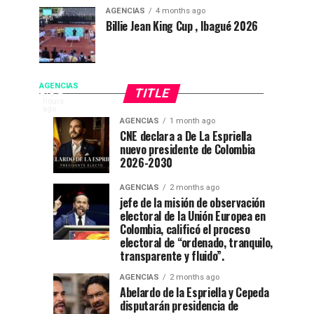
AGENCIAS
4 months ago
Billie Jean King Cup , Ibagué 2026
De
AGENCIAS
TITLE
EP
6
hours
FLORIDA
ago
La
AGENCIAS
1 month ago
NEWS
Campeonato
“Mi
AGENCIAS
AGENCIAS
CNE declara a De La Espriella
|
3
4
Espriella
nuevo presidente de Colombia
internacional
casa
weeks
weeks
posesión
ago
ago
2026-2030
de
está
presidencial
toma
natación
de
|
AGENCIAS
2 months ago
en
fiesta”
jefe de la misión de observación
Colombia
posesión
electoral de la Unión Europea en
Ibagué
en
De
Colombia, calificó el proceso
el
la
como
electoral de “ordenado, tranquilo,
Espriella
52
transparente y fluido”.
promete
festival
presidente
AGENCIAS
2 months ago
recuperación
del
Abelardo de la Espriella y Cepeda
del
folclor
disputarán presidencia de
orden