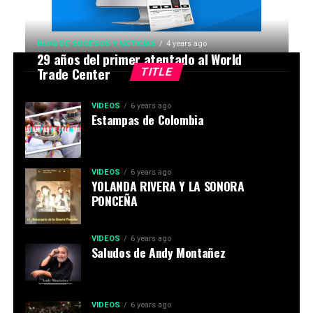
BLOG DE SUCESOS Y NOTICIAS
4 years ago
29 años del primer atentado al World
Trade Center
TITLE
VIDEOS
6 years ago
Estampas de Colombia
VIDEOS
6 years ago
YOLANDA RIVERA Y LA SONORA
PONCEÑA
VIDEOS
6 years ago
Saludos de Andy Montañez
VIDEOS
6 years ago