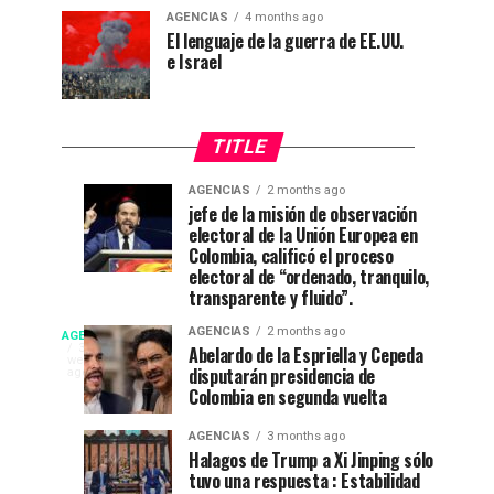
AGENCIAS
4 months ago
El lenguaje de la guerra de EE.UU.
e Israel
TITLE
AGENCIAS
2 months ago
“Mi
CNE
AGENCIAS
AGENCIAS
jefe de la misión de observación
4
1
electoral de la Unión Europea en
casa
declara
weeks
month
ago
ago
Colombia, calificó el proceso
está
a
electoral de “ordenado, tranquilo,
de
De
transparente y fluido”.
fiesta”
La
Campeonato
AGENCIAS
2 months ago
AGENCIAS
en
Espriella
EP
3
Abelardo de la Espriella y Cepeda
weeks
el
nuevo
disputarán presidencia de
NEW
ago
internacional
52
presidente
Colombia en segunda vuelta
YORK
festival
de
NEWS
de
AGENCIAS
3 months ago
del
Colombia
|
Halagos de Trump a Xi Jinping sólo
DEPORTES|
folclor
2026-
tuvo una respuesta : Estabilidad