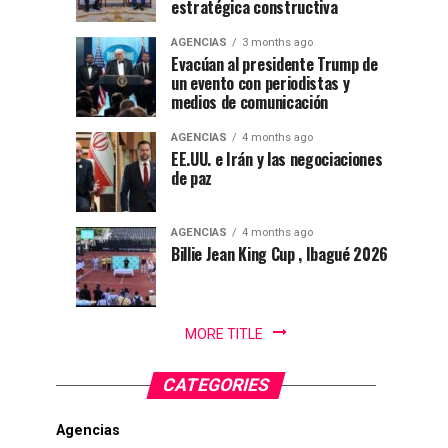
natación
Por
colombiano
2030
estratégica constructiva
:
en
Gustavo
AGENCIAS
3 months ago
Evacúan al presidente Trump de
Lugo
Ibagué
un evento con periodistas y
|
medios de comunicación
Ibagué
Ibagué
AGENCIAS
4 months ago
celebró
EE.UU. e Irán y las negociaciones
de paz
el
Campeonato
Panamericano
AGENCIAS
4 months ago
de
Billie Jean King Cup , Ibagué 2026
Natación
PanAm...
MORE TITLE
CATEGORIES
Agencias