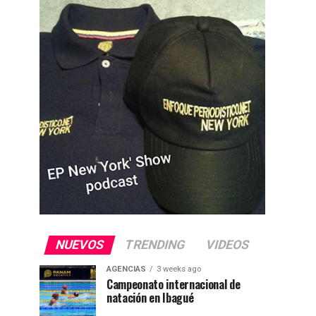
NUEVOS
TRENDING
VIDEOS
AGENCIAS
3 weeks ago
Campeonato internacional de
natación en Ibagué