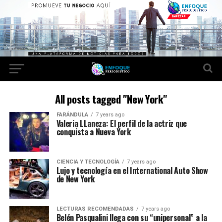
All posts tagged "New York"
FARÁNDULA
7 years ago
Valeria LLaneza: El perfil de la actriz que
conquista a Nueva York
CIENCIA Y TECNOLOGÍA
7 years ago
Lujo y tecnología en el International Auto Show
de New York
LECTURAS RECOMENDADAS
7 years ago
Belén Pasqualini llega con su “unipersonal” a la