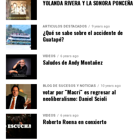
YOLANDA RIVERA Y LA SONORA PONCEÑA
ARTICULOS DESTACADOS
9 years ago
¿Qué se sabe sobre el accidente de
Guatapé?
VIDEOS
6 years ago
Saludos de Andy Montañez
BLOG DE SUCESOS Y NOTICIAS
10 years ago
votar por ¨Macri¨ es regresar al
neoliberalismo: Daniel Scioli
VIDEOS
6 years ago
Roberto Roena en conxierto