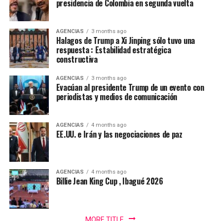
Somos una fuerza política, social y cultural presente en
presidencia de Colombia en segunda vuelta
cada rincón del país. Somos la fuerza serena del cambio
social y nadie podrá detenernos”.
AGENCIAS
3 months ago
Halagos de Trump a Xi Jinping sólo tuvo una
De la Espriella toma nota del mensaje de Cepeda:
respuesta : Estabilidad estratégica
constructiva
“Acabó la campaña”
AGENCIAS
3 months ago
El presidente electo de Colombia, Abelardo de la
Evacúan al presidente Trump de un evento con
Espriella, calificó de “positivo” el mensaje de
periodistas y medios de comunicación
reconocimiento a su victoria en las urnas hecho por el
senador Iván Cepeda, aseguró que “tomó nota” de su
AGENCIAS
4 months ago
mensaje, sostuvo que la campaña terminó y que era hora
EE.UU. e Irán y las negociaciones de paz
de “unir esfuerzos”.
“El presidente electo gobernará en beneficio de todos
los colombianos, sin distinción alguna y sin importar
AGENCIAS
4 months ago
Billie Jean King Cup , Ibagué 2026
por quién hayan votado. Su propósito es trabajar por la
unidad nacional, con el pueblo y para el pueblo”,
puntualizó un comunicado de la oficina de prensa de de
MORE TITLE