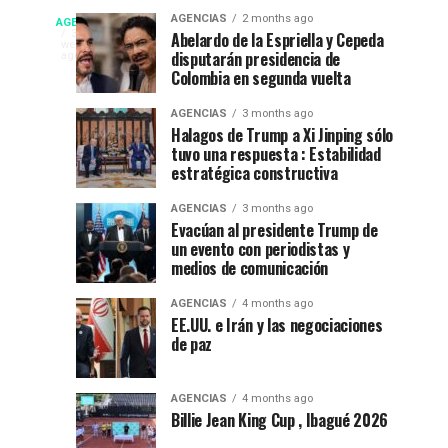
fiesta”
La
Campeonato
AGENCIAS
2 months ago
AGENCIAS
en
Espriella
EP
3
Abelardo de la Espriella y Cepeda
weeks
el
nuevo
disputarán presidencia de
NEW
ago
internacional
52
presidente
Colombia en segunda vuelta
YORK
festival
de
NEWS
de
AGENCIAS
3 months ago
del
Colombia
|
Halagos de Trump a Xi Jinping sólo
DEPORTES|
folclor
2026-
tuvo una respuesta : Estabilidad
natación
Por
colombiano
2030
estratégica constructiva
:
en
Gustavo
AGENCIAS
3 months ago
Evacúan al presidente Trump de
Lugo
Ibagué
un evento con periodistas y
|
medios de comunicación
Ibagué
Ibagué
AGENCIAS
4 months ago
celebró
EE.UU. e Irán y las negociaciones
de paz
el
Campeonato
Panamericano
AGENCIAS
4 months ago
de
Billie Jean King Cup , Ibagué 2026
Natación