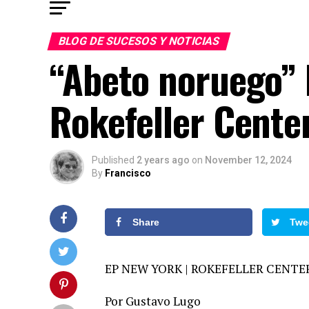
BLOG DE SUCESOS Y NOTICIAS
“Abeto noruego” l
Rokefeller Cente
Published
2 years ago
on
November 12, 2024
By
Francisco
Share
Twe
EP NEW YORK | ROKEFELLER CENTE
Por Gustavo Lugo