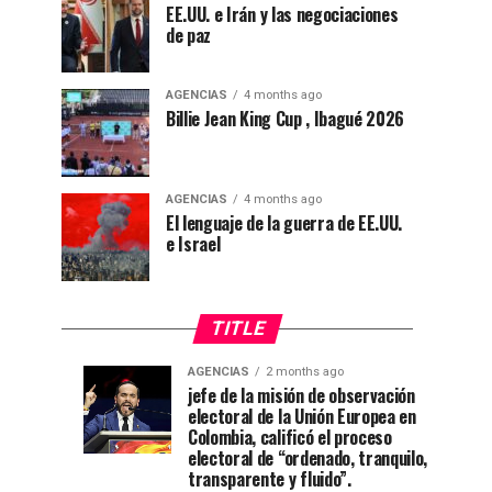
EE.UU. e Irán y las negociaciones
de paz
AGENCIAS
4 months ago
Billie Jean King Cup , Ibagué 2026
AGENCIAS
4 months ago
El lenguaje de la guerra de EE.UU.
e Israel
TITLE
AGENCIAS
2 months ago
“Mi
CNE
AGENCIAS
AGENCIAS
jefe de la misión de observación
4
1
electoral de la Unión Europea en
casa
declara
weeks
month
ago
ago
Colombia, calificó el proceso
está
a
electoral de “ordenado, tranquilo,
de
De
transparente y fluido”.