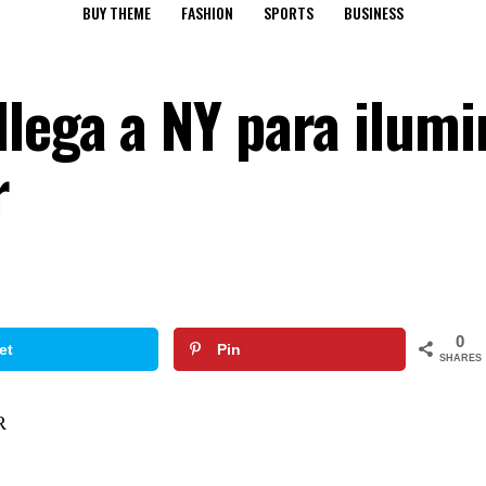
BUY THEME
FASHION
SPORTS
BUSINESS
lega a NY para ilumi
r
0
et
Pin
SHARES
R