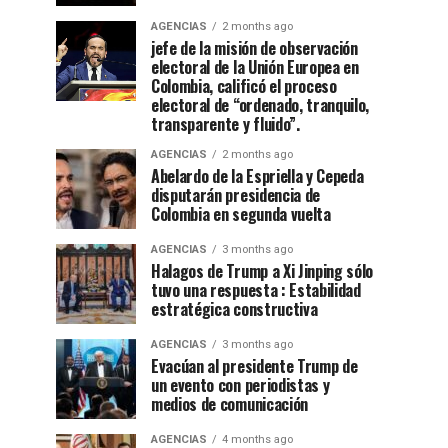
AGENCIAS
2 months ago
jefe de la misión de observación
electoral de la Unión Europea en
Colombia, calificó el proceso
electoral de “ordenado, tranquilo,
transparente y fluido”.
AGENCIAS
2 months ago
Abelardo de la Espriella y Cepeda
disputarán presidencia de
Colombia en segunda vuelta
AGENCIAS
3 months ago
Halagos de Trump a Xi Jinping sólo
tuvo una respuesta : Estabilidad
estratégica constructiva
AGENCIAS
3 months ago
Evacúan al presidente Trump de
un evento con periodistas y
medios de comunicación
AGENCIAS
4 months ago