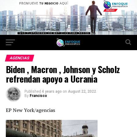
AGENCIAS
Biden , Macron , Johnson y Scholz
refrendan apoyo a Ucrania
Published
4 years ago
on
August 22, 2022
By
Francisco
EP New York/agencias