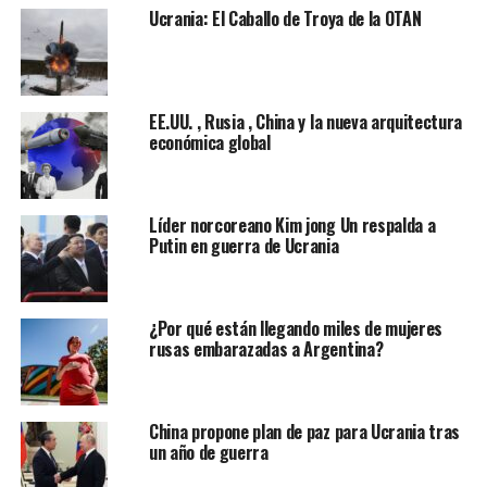
por teléfono para discutir la actualidad de la guerra de
Ucrania: El Caballo de Troya de la OTAN
Rusia contra Ucrania y trataron temas como la situación
en la planta de energía nuclear de Zaporiyia, controlada
desde marzo pasado por las tropas rusas.
EE.UU. , Rusia , China y la nueva arquitectura
Los cuatro acordaron la necesidad de “evitar
económica global
operaciones militares cerca de la planta” y la
importancia de que un equipo del Organismo
Internacional de Energía Atómica (OIEA) haga una visita
Líder norcoreano Kim jong Un respalda a
“tan pronto como sea posible para determinar el estado
Putin en guerra de Ucrania
de los sistemas de seguridad”.
Además, discutieron las negociaciones en curso sobre el
¿Por qué están llegando miles de mujeres
programa nuclear de Irán, la necesidad de fortalecer el
rusas embarazadas a Argentina?
apoyo a los socios en la región de Medio Oriente y los
esfuerzos conjuntos para disuadir y limitar las
actividades regionales desestabilizadoras de Irán. EFE
China propone plan de paz para Ucrania tras
un año de guerra