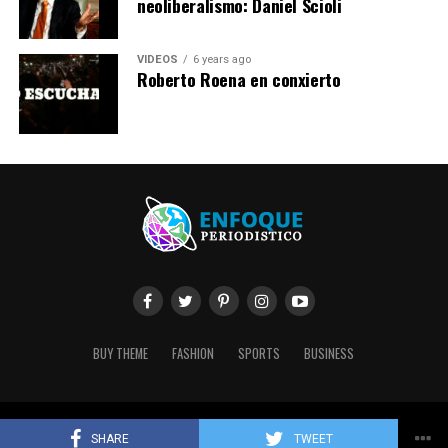
neoliberalismo: Daniel Scioli
VIDEOS
6 years ago
Roberto Roena en conxierto
BUY THEME
FASHION
SPORTS
BUSINESS
Copyright © 2020 Enfoque Periodístico. Created by Conectya.
SHARE
TWEET