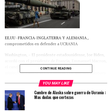
EE.UU -FRANCIA-INGLATERRA Y ALEMANIA ,
comprometidos en defender a UCRANIA
Washington, – El presidente estadounidense, Joe Biden,
acordó con el presidente de Francia, Emmanuel Macron,
el canciller de Alemania, Olaf Scholz, y el primer
CONTINUE READING
ministro británico, Boris Johnson, con quienes mantuvo
una llamada telefónica, continuar apoyando los
YOU MAY LIKE
esfuerzos de Ucrania para defenderse de la agresión
rusa.
Cumbre de Alaska sobre guerra de Ucrania :
Mas dudas que certezas
Según informó este domingo la Casa Blanca en un
escueto comunicado, los cuatro mandatarios hablaron