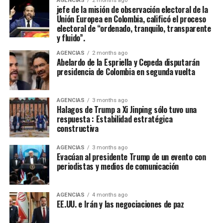
AGENCIAS
2 months ago
jefe de la misión de observación electoral de la
acuerdos sobre la base del respeto mutuo y del interés
Unión Europea en Colombia, calificó el proceso
general, encontrarán en nosotros una disposición
electoral de “ordenado, tranquilo, transparente
sincera de concertación”, afirmó Cepeda, que le reiteró a
y fluido”.
de la Espriella: “Hoy somos media Colombia contada en
AGENCIAS
2 months ago
las urnas. Somos una parte fundamental de la nación.
Abelardo de la Espriella y Cepeda disputarán
Somos una fuerza política, social y cultural presente en
presidencia de Colombia en segunda vuelta
cada rincón del país. Somos la fuerza serena del cambio
social y nadie podrá detenernos”.
AGENCIAS
3 months ago
Halagos de Trump a Xi Jinping sólo tuvo una
De la Espriella toma nota del mensaje de Cepeda:
respuesta : Estabilidad estratégica
constructiva
“Acabó la campaña”
AGENCIAS
3 months ago
El presidente electo de Colombia, Abelardo de la
Evacúan al presidente Trump de un evento con
Espriella, calificó de “positivo” el mensaje de
periodistas y medios de comunicación
reconocimiento a su victoria en las urnas hecho por el
senador Iván Cepeda, aseguró que “tomó nota” de su
AGENCIAS
4 months ago
mensaje, sostuvo que la campaña terminó y que era hora
EE.UU. e Irán y las negociaciones de paz
de “unir esfuerzos”.