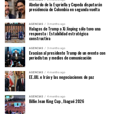
las urnas. Somos una parte fundamental de la nación.
Abelardo de la Espriella y Cepeda disputarán
Somos una fuerza política, social y cultural presente en
presidencia de Colombia en segunda vuelta
cada rincón del país. Somos la fuerza serena del cambio
social y nadie podrá detenernos”.
AGENCIAS
3 months ago
Halagos de Trump a Xi Jinping sólo tuvo una
De la Espriella toma nota del mensaje de Cepeda:
respuesta : Estabilidad estratégica
constructiva
“Acabó la campaña”
AGENCIAS
3 months ago
El presidente electo de Colombia, Abelardo de la
Evacúan al presidente Trump de un evento con
Espriella, calificó de “positivo” el mensaje de
periodistas y medios de comunicación
reconocimiento a su victoria en las urnas hecho por el
senador Iván Cepeda, aseguró que “tomó nota” de su
AGENCIAS
4 months ago
mensaje, sostuvo que la campaña terminó y que era hora
EE.UU. e Irán y las negociaciones de paz
de “unir esfuerzos”.
“El presidente electo gobernará en beneficio de todos
los colombianos, sin distinción alguna y sin importar
AGENCIAS
4 months ago
Billie Jean King Cup , Ibagué 2026
por quién hayan votado. Su propósito es trabajar por la
unidad nacional, con el pueblo y para el pueblo”,