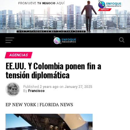
AGENCIAS
EE.UU. Y Colombia ponen fin a
tensión diplomática
Published
2 years ago
on
January 27, 2025
By
Francisco
EP NEW YORK | FLORIDA NEWS