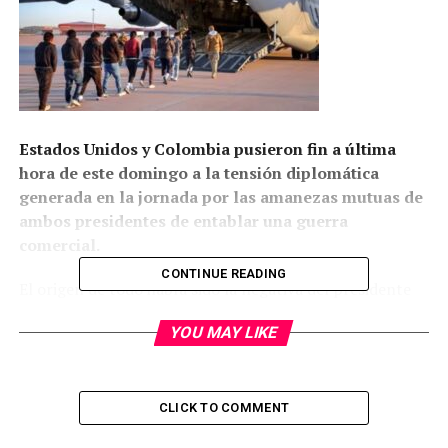
Estados Unidos y Colombia pusieron fin a última
hora de este domingo a la tensión diplomática
generada en la jornada por las amanezas mutuas de
ambos presidentes de entablar una guerra
comercial.
CONTINUE READING
El origen de todo había sido la negativa del presidente
Gustavo Petro a recibir dos aviones militares con
YOU MAY LIKE
colombianos deportados desde Estados Unidos.
“El gobierno de Colombia ha acordado todas las
condiciones del presidente Trump, incluida la
CLICK TO COMMENT
aceptación sin restricciones de todos los inmigrantes