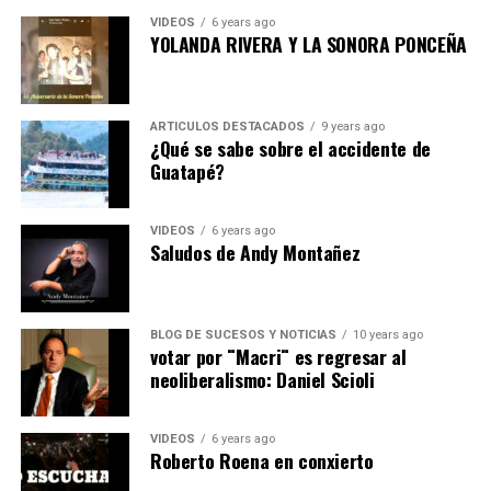
VIDEOS
6 years ago
YOLANDA RIVERA Y LA SONORA PONCEÑA
ARTICULOS DESTACADOS
9 years ago
¿Qué se sabe sobre el accidente de
Guatapé?
VIDEOS
6 years ago
Saludos de Andy Montañez
BLOG DE SUCESOS Y NOTICIAS
10 years ago
votar por ¨Macri¨ es regresar al
neoliberalismo: Daniel Scioli
VIDEOS
6 years ago
Roberto Roena en conxierto