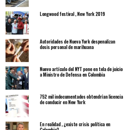
de la Asamblea General de Naciones Unidas. Pero antes
de participar el lunes en el foro global en Manhattan,
Longwood festival , New York 2019
Duque oyó de los colombianos de Queens quejas sobre
remesas, homologación de títulos educativos,
posibilidades de retorno a Colombia por parte de
víctimas del conflicto armado y emprendimiento.
Autoridades de Nueva York despenalizan
dosis personal de marihuana
Nuevo artículo del NYT pone en tela de juicio
a Ministro de Defensa en Colombia
752 mil indocumentados obtendrían licencia
de conducir en New York
En realidad , ¿existe crisis política en
Colombia?