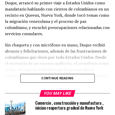
Duque, arrancó su primer viaje a Estados Unidos como
mandatario hablando con cientos de colombianos en un
recinto en Queens, Nueva York, donde tocó temas como
la migración venezolana y el proceso de paz
colombiano, y escuchó preocupaciones relacionadas con
servicios consulares.
Sin chaqueta y con micrófono en mano, Duque recibió
abrazos y felicitaciones, además de las frustraciones de
colombianos que viven por todo Estados Unidos. Desde
el escenario de un enorme auditorio, el presidente tomó
notas, recogió los informes que le presentaba la
ciudadanía y se tomó fotos con sonrientes admiradores.
CONTINUE READING
“Es bueno que la comunidad nos exija, que para eso
somos gobierno”, dijo Duque durante la sesión, que duró
YOU MAY LIKE
cuatro horas.
Comercio , construcción y manufactura ,
inician reapertura gradual de Nueva York
El mandatario se encuentra en Nueva York con motivo