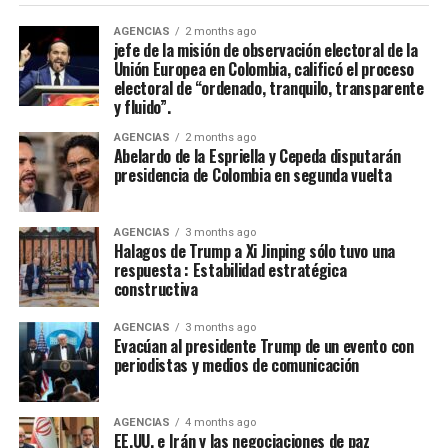
deciden recorrer el camino del diálogo, de la sensatez y
del entendimiento nacional, si optan por construir
AGENCIAS
2 months ago
jefe de la misión de observación electoral de la
acuerdos sobre la base del respeto mutuo y del interés
Unión Europea en Colombia, calificó el proceso
general, encontrarán en nosotros una disposición
electoral de “ordenado, tranquilo, transparente
sincera de concertación”, afirmó Cepeda, que le reiteró a
y fluido”.
de la Espriella: “Hoy somos media Colombia contada en
AGENCIAS
2 months ago
las urnas. Somos una parte fundamental de la nación.
Abelardo de la Espriella y Cepeda disputarán
Somos una fuerza política, social y cultural presente en
presidencia de Colombia en segunda vuelta
cada rincón del país. Somos la fuerza serena del cambio
social y nadie podrá detenernos”.
AGENCIAS
3 months ago
Halagos de Trump a Xi Jinping sólo tuvo una
De la Espriella toma nota del mensaje de Cepeda:
respuesta : Estabilidad estratégica
constructiva
“Acabó la campaña”
AGENCIAS
3 months ago
El presidente electo de Colombia, Abelardo de la
Evacúan al presidente Trump de un evento con
Espriella, calificó de “positivo” el mensaje de
periodistas y medios de comunicación
reconocimiento a su victoria en las urnas hecho por el
senador Iván Cepeda, aseguró que “tomó nota” de su
AGENCIAS
4 months ago
mensaje, sostuvo que la campaña terminó y que era hora
EE.UU. e Irán y las negociaciones de paz