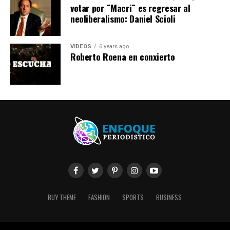
votar por ¨Macri¨ es regresar al
neoliberalismo: Daniel Scioli
VIDEOS
6 years ago
Roberto Roena en conxierto
BUY THEME
FASHION
SPORTS
BUSINESS