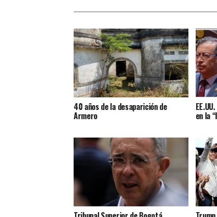
40 años de la desaparición de
EE.UU. 
Armero
en la “
Tribunal Superior de Bogotá
Trump 