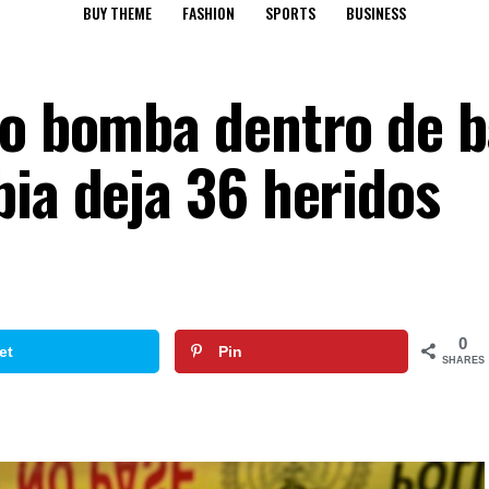
BUY THEME
FASHION
SPORTS
BUSINESS
ro bomba dentro de 
bia deja 36 heridos
0
et
Pin
SHARES