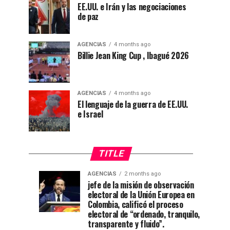
EE.UU. e Irán y las negociaciones
de paz
AGENCIAS
4 months ago
Billie Jean King Cup , Ibagué 2026
AGENCIAS
4 months ago
El lenguaje de la guerra de EE.UU.
e Israel
TITLE
AGENCIAS
2 months ago
“Mi
CNE
AGENCIAS
AGENCIAS
jefe de la misión de observación
4
1
electoral de la Unión Europea en
casa
declara
weeks
month
ago
ago
Colombia, calificó el proceso
está
a
electoral de “ordenado, tranquilo,
de
De
transparente y fluido”.