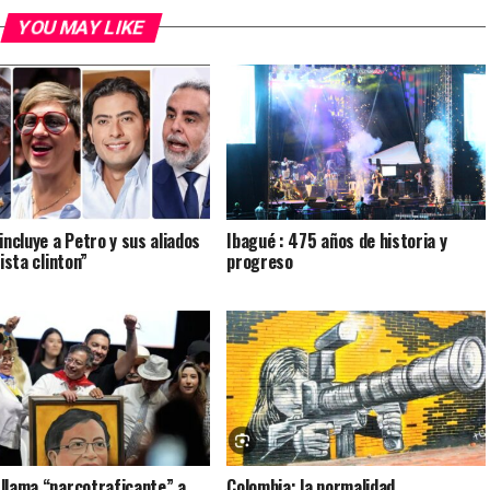
YOU MAY LIKE
incluye a Petro y sus aliados
Ibagué : 475 años de historia y
lista clinton”
progreso
llama “narcotraficante” a
Colombia: la normalidad