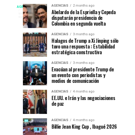
fiesta”
La
Campeonato
AGENCIAS
2 months ago
AGENCIAS
en
Espriella
EP
3
Abelardo de la Espriella y Cepeda
weeks
el
nuevo
disputarán presidencia de
NEW
ago
internacional
52
presidente
Colombia en segunda vuelta
YORK
festival
de
NEWS
de
AGENCIAS
3 months ago
del
Colombia
|
Halagos de Trump a Xi Jinping sólo
DEPORTES|
folclor
2026-
tuvo una respuesta : Estabilidad
natación
Por
colombiano
2030
estratégica constructiva
:
en
Gustavo
AGENCIAS
3 months ago
Evacúan al presidente Trump de
Lugo
Ibagué
un evento con periodistas y
|
medios de comunicación
Ibagué
Ibagué
AGENCIAS
4 months ago
celebró
EE.UU. e Irán y las negociaciones
de paz
el
Campeonato
Panamericano
AGENCIAS
4 months ago
de
Billie Jean King Cup , Ibagué 2026
Natación