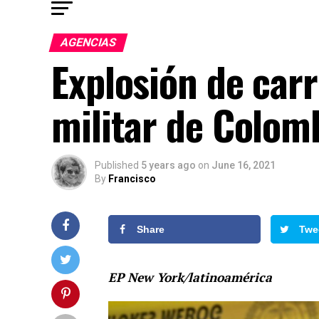
AGENCIAS
Explosión de car
militar de Colom
Published
5 years ago
on
June 16, 2021
By
Francisco
Share
Twe
EP New York/latinoamérica