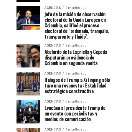
AGENCIAS
2 months ago
jefe de la misión de observación
electoral de la Unión Europea en
Colombia, calificó el proceso
electoral de “ordenado, tranquilo,
transparente y fluido”.
AGENCIAS
2 months ago
Abelardo de la Espriella y Cepeda
disputarán presidencia de
Colombia en segunda vuelta
AGENCIAS
3 months ago
Halagos de Trump a Xi Jinping sólo
tuvo una respuesta : Estabilidad
estratégica constructiva
AGENCIAS
3 months ago
Evacúan al presidente Trump de
un evento con periodistas y
medios de comunicación
AGENCIAS
4 months ago