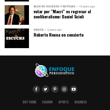
BLOG DE SUCESOS Y NOTICIAS
10 years ago
votar por ¨Macri¨ es regresar al
neoliberalismo: Daniel Scioli
VIDEOS
6 years ago
Roberto Roena en conxierto
BUY THEME
FASHION
SPORTS
BUSINESS