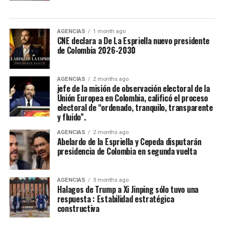
Tumay Hernandez, representante del departamento del
Casanare fue elejida en la noche de coronación y
clausura del 52 Festival Del Folclor Colombiano.
AGENCIAS
1 month ago
CNE declara a De La Espriella nuevo presidente
de Colombia 2026-2030
Jania Raquel Osorio Mejia, representante del
departamento de Cordoba, fue coronada como la nueva
embajadora Nacional del Folclor Colombiano
AGENCIAS
2 months ago
jefe de la misión de observación electoral de la
Unión Europea en Colombia, calificó el proceso
Con un balance muy positivo para la economía regional,
electoral de “ordenado, tranquilo, transparente
la alta afluencia de turistas, la gran ocupación hotelera y
y fluido”.
el comercio local fortalecieron la economía de la ciudad.
AGENCIAS
2 months ago
Abelardo de la Espriella y Cepeda disputarán
Enfoque Periodistico y “Florida News” , da sus
presidencia de Colombia en segunda vuelta
agradecimientos a la Gobernación Del tolima, La
Alcaldía de Ibagué, a Cristian Torres jefe de prensa y
AGENCIAS
3 months ago
comunicaciónes de la alcaldia, Mauricio Hernandez Cala
Halagos de Trump a Xi Jinping sólo tuvo una
secretario de cultura de Ibague y a todo ese gran grupo
respuesta : Estabilidad estratégica
constructiva
de trabajo en las diferentes áreas que con su
profesionalismo, dedicación y arduo trabajo mantienen