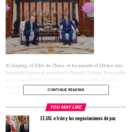
Xi Jinping, el líder de China, se ha pasado el último año
haciendo frente al presidente Donald Trump. Respondió
a los aranceles de tres dígitos con aranceles de tres
dígitos y restringió las exportaciones de tierras raras,
CONTINUE READING
obligando al gobierno de Trump a dar marcha atrás.
Ambas partes salieron perjudicadas, al igual que la
YOU MAY LIKE
economía mundial.
EE.UU. e Irán y las negociaciones de paz
Sin embargo, tras haber dejado clara su posición y haber
establecido a China como par de Estados Unidos, Xi