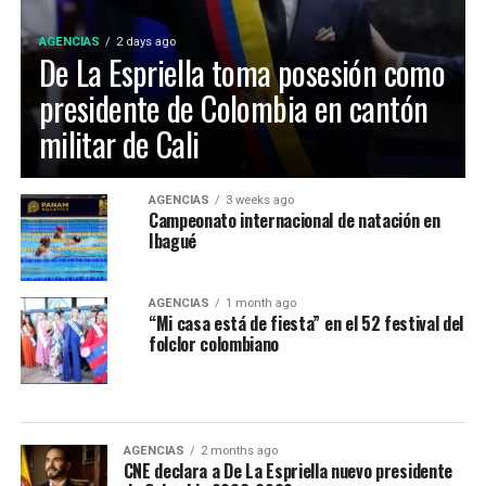
AGENCIAS
2 days ago
De La Espriella toma posesión como
presidente de Colombia en cantón
militar de Cali
Maria Paula Gonzalez Lozano, representó a Ibagué en el
AGENCIAS
3 weeks ago
Campeonato internacional de natación en
52 Festival Folclórico Colombiano , fue elejida como
Ibagué
Embajadora Municipal del Folclor, representaba la
comuna 12 de la ciudad y obtuvo el titulo por su
carisma, dominio escenico e interpretación del baile
AGENCIAS
1 month ago
“Mi casa está de fiesta” en el 52 festival del
tradicional.
folclor colombiano
La Virreina Nacional del Folclor 2026, es Mariangel
Tumay Hernandez, representante del departamento del
Casanare fue elejida en la noche de coronación y
clausura del 52 Festival Del Folclor Colombiano.
AGENCIAS
2 months ago
CNE declara a De La Espriella nuevo presidente