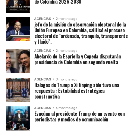
de Colombia 2026-2030
Jania Raquel Osorio Mejia, representante del
departamento de Cordoba, fue coronada como la nueva
embajadora Nacional del Folclor Colombiano
AGENCIAS
2 months ago
jefe de la misión de observación electoral de la
Unión Europea en Colombia, calificó el proceso
Con un balance muy positivo para la economía regional,
electoral de “ordenado, tranquilo, transparente
la alta afluencia de turistas, la gran ocupación hotelera y
y fluido”.
el comercio local fortalecieron la economía de la ciudad.
AGENCIAS
2 months ago
Abelardo de la Espriella y Cepeda disputarán
Enfoque Periodistico y “Florida News” , da sus
presidencia de Colombia en segunda vuelta
agradecimientos a la Gobernación Del tolima, La
Alcaldía de Ibagué, a Cristian Torres jefe de prensa y
AGENCIAS
3 months ago
comunicaciónes de la alcaldia, Mauricio Hernandez Cala
Halagos de Trump a Xi Jinping sólo tuvo una
secretario de cultura de Ibague y a todo ese gran grupo
respuesta : Estabilidad estratégica
constructiva
de trabajo en las diferentes áreas que con su
profesionalismo, dedicación y arduo trabajo mantienen
AGENCIAS
4 months ago
en alto el orgullo Ibaguereño.
Evacúan al presidente Trump de un evento con
periodistas y medios de comunicación