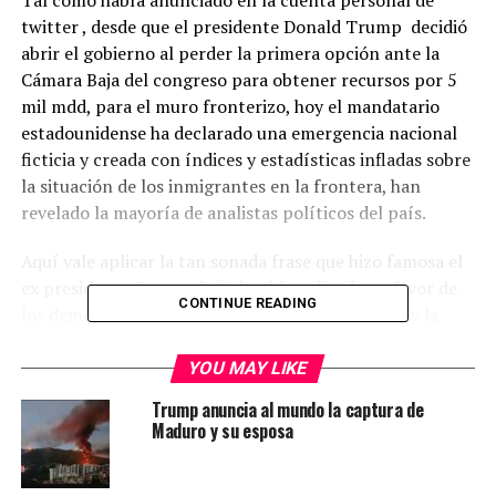
Tal como había anunciado en la cuenta personal de
twitter , desde que el presidente Donald Trump decidió
abrir el gobierno al perder la primera opción ante la
Cámara Baja del congreso para obtener recursos por 5
mil mdd, para el muro fronterizo, hoy el mandatario
estadounidense ha declarado una emergencia nacional
ficticia y creada con índices y estadísticas infladas sobre
la situación de los inmigrantes en la frontera, han
revelado la mayoría de analistas políticos del país.
Aquí vale aplicar la tan sonada frase que hizo famosa el
ex presidente Santos de Colombia aplicada en favor de
CONTINUE READING
los demócratas y gran parte de los republicanos y la
opinión pública cuando aducen que “la tal crisis de
frontera, no existe”. Si, no hay ni crisis , ni un peligro de
YOU MAY LIKE
invasión ni mucho menos que los asesinos y violadores
Trump anuncia al mundo la captura de
está en las calles asesinando al pueblo como enfatiza
Maduro y su esposa
Trump.