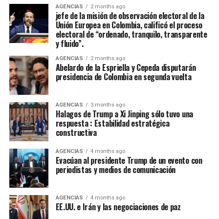
nueva embajadora municipal del folclor 2026, caravana
exclusiva isla caribeña ubicada al este de Puerto Rico),
autoridad volvió a sentirse en cada rincón de la patria”,
AGENCIAS
2 months ago
jefe de la misión de observación electoral de la
real de embajadoras nacionales del folclor, por nombrar
Antigua y Barbuda, Aruba, Bahamas, Bolivia, Costa Rica,
afirmó de la Espriella en su mensaje.
Unión Europea en Colombia, calificó el proceso
algunos.
Dominica.
electoral de “ordenado, tranquilo, transparente
Con información de ANSA.
y fluido”.
AGENCIAS
2 months ago
Abelardo de la Espriella y Cepeda disputarán
presidencia de Colombia en segunda vuelta
AGENCIAS
3 months ago
Halagos de Trump a Xi Jinping sólo tuvo una
respuesta : Estabilidad estratégica
Además de estas naciones, el evento continental contó
constructiva
con representantes de Brasil, Canadá y otras
AGENCIAS
4 months ago
delegaciones de Centroamérica y el Caribe, completando
Evacúan al presidente Trump de un evento con
Además, el desfile de autos antiguos y clasicos, allí
el registro de los 31 países participantes. Al final del
periodistas y medios de comunicación
tambiém se unieron los amantes de las bicicletas y
campeonato, la delegación local de Colombia se coronó
motos antiguas, y no podemos dejar pasar la
campeona general, seguida muy de cerca por México y
reinaguración de la Concha Acústica Garzón y collazos
AGENCIAS
4 months ago
Chile en el medallero.
EE.UU. e Irán y las negociaciones de paz
con un gran concierto de la Orquesta Sinfónica