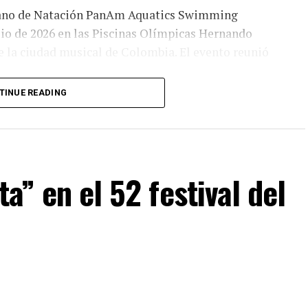
cano de Natación PanAm Aquatics Swimming
lio de 2026 en las Piscinas Olímpicas Hernando
de la ciudad musical de Colombia. El evento reunió
TINUE READING
 continental y fue organizado por la Federación
Ibagué
ta” en el 52 festival del
legaciones de natación del continente americano