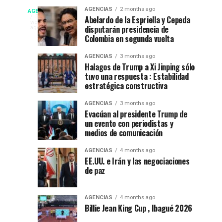
fiesta”
La
Campeonato
AGENCIAS
2 months ago
AGENCIAS
en
Espriella
EP
3
Abelardo de la Espriella y Cepeda
weeks
el
nuevo
disputarán presidencia de
NEW
ago
internacional
52
presidente
Colombia en segunda vuelta
YORK
festival
de
NEWS
de
AGENCIAS
3 months ago
del
Colombia
|
Halagos de Trump a Xi Jinping sólo
DEPORTES|
folclor
2026-
tuvo una respuesta : Estabilidad
natación
Por
colombiano
2030
estratégica constructiva
:
en
Gustavo
AGENCIAS
3 months ago
Evacúan al presidente Trump de
Lugo
Ibagué
un evento con periodistas y
|
medios de comunicación
Ibagué
Ibagué
AGENCIAS
4 months ago
celebró
EE.UU. e Irán y las negociaciones
de paz
el
Campeonato
Panamericano
AGENCIAS
4 months ago
de
Billie Jean King Cup , Ibagué 2026
Natación