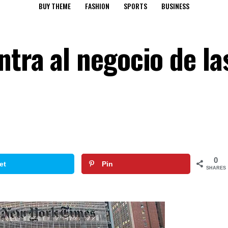
BUY THEME
FASHION
SPORTS
BUSINESS
tra al negocio de la
0
et
Pin
SHARES