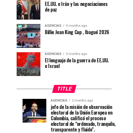
EE.UU. e Irán y las negociaciones
de paz
AGENCIAS
4 months ago
Billie Jean King Cup , Ibagué 2026
AGENCIAS
4 months ago
El lenguaje de la guerra de EE.UU.
e Israel
TITLE
AGENCIAS
2 months ago
“Mi
CNE
AGENCIAS
AGENCIAS
jefe de la misión de observación
4
1
electoral de la Unión Europea en
casa
declara
weeks
month
ago
ago
Colombia, calificó el proceso
está
a
electoral de “ordenado, tranquilo,
de
De
transparente y fluido”.