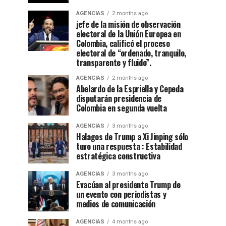
AGENCIAS
2 months ago
jefe de la misión de observación
electoral de la Unión Europea en
Colombia, calificó el proceso
electoral de “ordenado, tranquilo,
transparente y fluido”.
AGENCIAS
2 months ago
Abelardo de la Espriella y Cepeda
disputarán presidencia de
Colombia en segunda vuelta
AGENCIAS
3 months ago
Halagos de Trump a Xi Jinping sólo
tuvo una respuesta : Estabilidad
estratégica constructiva
AGENCIAS
3 months ago
Evacúan al presidente Trump de
un evento con periodistas y
medios de comunicación
AGENCIAS
4 months ago