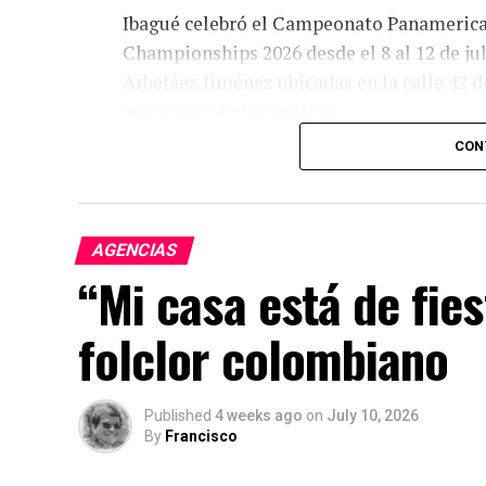
Ibagué celebró el Campeonato Panameri
Championships 2026 desde el 8 al 12 de ju
Arbeláez Jiménez ubicadas en la calle 42 
a más de 500 deportistas.
CON
El torneo consolidó a la ciudad como sede
Colombiana de Natación y la Alcaldía de 
AGENCIAS
“Mi casa está de fies
folclor colombiano
Published
4 weeks ago
on
July 10, 2026
By
Francisco
El campeonato reunió a las principales de