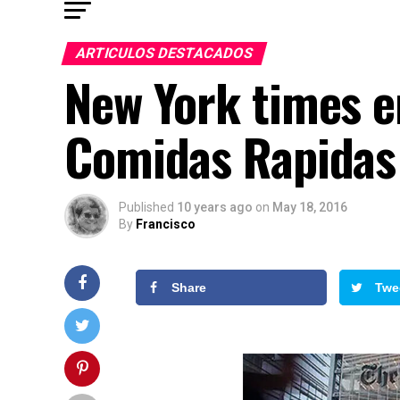
ARTICULOS DESTACADOS
New York times en
Comidas Rapidas
Published
10 years ago
on
May 18, 2016
By
Francisco
Share
Twe