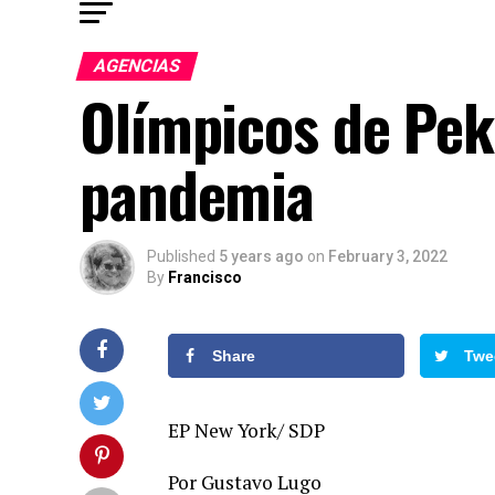
AGENCIAS
Olímpicos de Peki
pandemia
Published
5 years ago
on
February 3, 2022
By
Francisco
Share
Twe
EP New York/ SDP
Por Gustavo Lugo