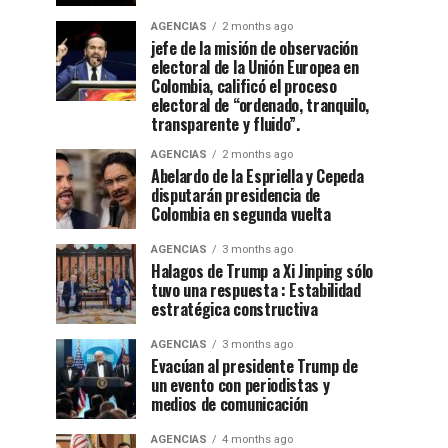
AGENCIAS
2 months ago
jefe de la misión de observación
electoral de la Unión Europea en
Colombia, calificó el proceso
electoral de “ordenado, tranquilo,
transparente y fluido”.
AGENCIAS
2 months ago
Abelardo de la Espriella y Cepeda
disputarán presidencia de
Colombia en segunda vuelta
AGENCIAS
3 months ago
Halagos de Trump a Xi Jinping sólo
tuvo una respuesta : Estabilidad
estratégica constructiva
AGENCIAS
3 months ago
Evacúan al presidente Trump de
un evento con periodistas y
medios de comunicación
AGENCIAS
4 months ago