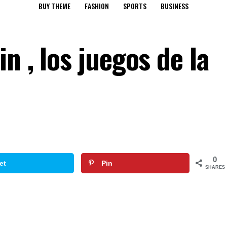
BUY THEME
FASHION
SPORTS
BUSINESS
n , los juegos de la
0
et
Pin
SHARES