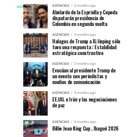
fiesta”
La
Campeonato
AGENCIAS
2 months ago
AGENCIAS
en
Espriella
EP
3
Abelardo de la Espriella y Cepeda
weeks
el
nuevo
disputarán presidencia de
NEW
ago
internacional
52
presidente
Colombia en segunda vuelta
YORK
festival
de
NEWS
de
AGENCIAS
3 months ago
del
Colombia
|
Halagos de Trump a Xi Jinping sólo
DEPORTES|
folclor
2026-
tuvo una respuesta : Estabilidad
natación
Por
colombiano
2030
estratégica constructiva
:
en
Gustavo
AGENCIAS
3 months ago
Evacúan al presidente Trump de
Lugo
Ibagué
un evento con periodistas y
|
medios de comunicación
Ibagué
Ibagué
AGENCIAS
4 months ago
celebró
EE.UU. e Irán y las negociaciones
de paz
el
Campeonato
Panamericano
AGENCIAS
4 months ago
de
Billie Jean King Cup , Ibagué 2026
Natación