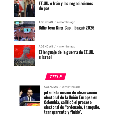
EE.UU. e Irán y las negociaciones
de paz
AGENCIAS
4 months ago
Billie Jean King Cup , Ibagué 2026
AGENCIAS
4 months ago
El lenguaje de la guerra de EE.UU.
e Israel
TITLE
AGENCIAS
2 months ago
“Mi
CNE
AGENCIAS
AGENCIAS
jefe de la misión de observación
4
1
electoral de la Unión Europea en
casa
declara
weeks
month
ago
ago
Colombia, calificó el proceso
está
a
electoral de “ordenado, tranquilo,
de
De
transparente y fluido”.