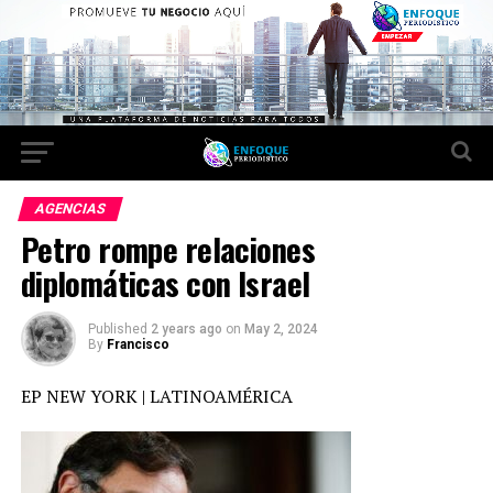
AGENCIAS
Petro rompe relaciones
diplomáticas con Israel
Published
2 years ago
on
May 2, 2024
By
Francisco
EP NEW YORK | LATINOAMÉRICA