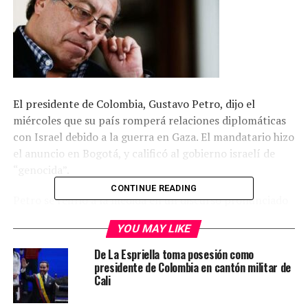
El presidente de Colombia, Gustavo Petro, dijo el
miércoles que su país romperá relaciones diplomáticas
con Israel debido a la guerra en Gaza. El mandatario hizo
el anuncio en Bogotá, y calificó al gobierno israelí de
“genocida”.
CONTINUE READING
Petro se refirió a la medida en un discurso pronunciado
en la capital colombiana ante una multitud entusiasta
YOU MAY LIKE
que se había congregado con motivo del Día
Internacional de los Trabajadores.
De La Espriella toma posesión como
presidente de Colombia en cantón militar de
“No puede ser, no puede volver, no pueden llegar las
Cali
épocas del genocidio, del exterminio de un pueblo