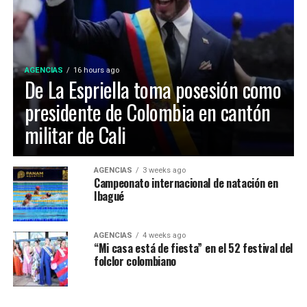
construyeron originalmente a finales de los años 70
para los Juegos Nacionales de 1970.
AGENCIAS
16 hours ago
De La Espriella toma posesión como
presidente de Colombia en cantón
militar de Cali
Maria Paula Gonzalez Lozano, representó a Ibagué en el
AGENCIAS
3 weeks ago
Campeonato internacional de natación en
52 Festival Folclórico Colombiano , fue elejida como
Ibagué
Embajadora Municipal del Folclor, representaba la
comuna 12 de la ciudad y obtuvo el titulo por su
carisma, dominio escenico e interpretación del baile
AGENCIAS
4 weeks ago
“Mi casa está de fiesta” en el 52 festival del
tradicional.
folclor colombiano
La Virreina Nacional del Folclor 2026, es Mariangel
Tumay Hernandez, representante del departamento del