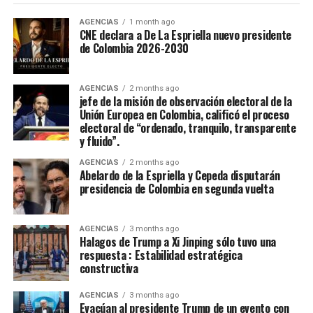
Casanare fue elejida en la noche de coronación y
clausura del 52 Festival Del Folclor Colombiano.
AGENCIAS
1 month ago
CNE declara a De La Espriella nuevo presidente
de Colombia 2026-2030
Jania Raquel Osorio Mejia, representante del
departamento de Cordoba, fue coronada como la nueva
embajadora Nacional del Folclor Colombiano
AGENCIAS
2 months ago
jefe de la misión de observación electoral de la
Unión Europea en Colombia, calificó el proceso
Con un balance muy positivo para la economía regional,
electoral de “ordenado, tranquilo, transparente
la alta afluencia de turistas, la gran ocupación hotelera y
y fluido”.
el comercio local fortalecieron la economía de la ciudad.
AGENCIAS
2 months ago
Abelardo de la Espriella y Cepeda disputarán
Enfoque Periodistico y “Florida News” , da sus
presidencia de Colombia en segunda vuelta
agradecimientos a la Gobernación Del tolima, La
Alcaldía de Ibagué, a Cristian Torres jefe de prensa y
AGENCIAS
3 months ago
comunicaciónes de la alcaldia, Mauricio Hernandez Cala
Halagos de Trump a Xi Jinping sólo tuvo una
secretario de cultura de Ibague y a todo ese gran grupo
respuesta : Estabilidad estratégica
constructiva
de trabajo en las diferentes áreas que con su
profesionalismo, dedicación y arduo trabajo mantienen
AGENCIAS
3 months ago
en alto el orgullo Ibaguereño.
Evacúan al presidente Trump de un evento con