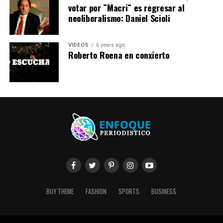
votar por ¨Macri¨ es regresar al
neoliberalismo: Daniel Scioli
VIDEOS
6 years ago
Roberto Roena en conxierto
BUY THEME
FASHION
SPORTS
BUSINESS