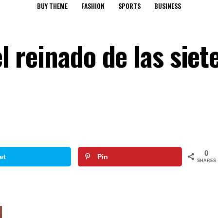
BUY THEME
FASHION
SPORTS
BUSINESS
el reinado de las siet
0
et
Pin
SHARES