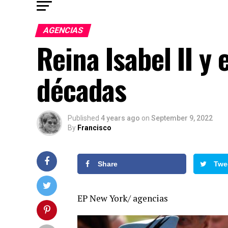
AGENCIAS
Reina Isabel II y 
décadas
Published
4 years ago
on
September 9, 2022
By
Francisco
Share
Twe
EP New York/ agencias