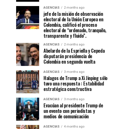
AGENCIAS
2 months ago
jefe de la misión de observación
electoral de la Unión Europea en
Colombia, calificó el proceso
electoral de “ordenado, tranquilo,
transparente y fluido”.
AGENCIAS
2 months ago
Abelardo de la Espriella y Cepeda
disputarán presidencia de
Colombia en segunda vuelta
AGENCIAS
3 months ago
Halagos de Trump a Xi Jinping sólo
tuvo una respuesta : Estabilidad
estratégica constructiva
AGENCIAS
3 months ago
Evacúan al presidente Trump de
un evento con periodistas y
medios de comunicación
AGENCIAS
4 months ago