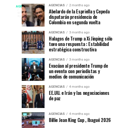
fiesta”
La
Campeonato
AGENCIAS
2 months ago
AGENCIAS
en
Espriella
EP
3
Abelardo de la Espriella y Cepeda
weeks
el
nuevo
disputarán presidencia de
NEW
ago
internacional
52
presidente
Colombia en segunda vuelta
YORK
festival
de
NEWS
de
AGENCIAS
3 months ago
del
Colombia
|
Halagos de Trump a Xi Jinping sólo
DEPORTES|
folclor
2026-
tuvo una respuesta : Estabilidad
natación
Por
colombiano
2030
estratégica constructiva
:
en
Gustavo
AGENCIAS
3 months ago
Evacúan al presidente Trump de
Lugo
Ibagué
un evento con periodistas y
|
medios de comunicación
Ibagué
Ibagué
AGENCIAS
4 months ago
celebró
EE.UU. e Irán y las negociaciones
de paz
el
Campeonato
Panamericano
AGENCIAS
4 months ago
de
Billie Jean King Cup , Ibagué 2026
Natación