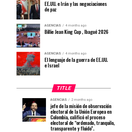
EE.UU. e Irán y las negociaciones
de paz
AGENCIAS
4 months ago
Billie Jean King Cup , Ibagué 2026
AGENCIAS
4 months ago
El lenguaje de la guerra de EE.UU.
e Israel
TITLE
AGENCIAS
2 months ago
“Mi
CNE
AGENCIAS
AGENCIAS
jefe de la misión de observación
4
1
electoral de la Unión Europea en
casa
declara
weeks
month
ago
ago
Colombia, calificó el proceso
está
a
electoral de “ordenado, tranquilo,
de
De
transparente y fluido”.