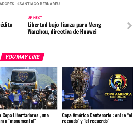
TADORES
SANTIAGO BERNABÉU
UP NEXT
nédita
Libertad bajo fianza para Meng
Wanzhou, directiva de Huawei
YOU MAY LIKE
de Copa Libertadores , una
Copa América Centenario : entre “el
enza “monumental”
recaudo” y “el recuerdo”