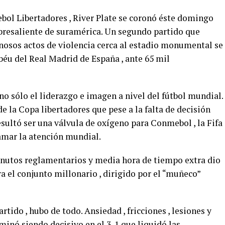
ebol Libertadores , River Plate se coronó éste domingo
bresaliente de suramérica. Un segundo partido que
nosos actos de violencia cerca al estadio monumental se
béu del Real Madrid de España , ante 65 mil
no sólo el liderazgo e imagen a nivel del fútbol mundial.
e la Copa libertadores que pese a la falta de decisión
resultó ser una válvula de oxígeno para Conmebol , la Fifa
lamar la atención mundial.
minutos reglamentarios y media hora de tiempo extra dio
ra el conjunto millonario , dirigido por el “muñeco”
artido , hubo de todo. Ansiedad , fricciones , lesiones y
inó siendo decisivo en el 3-1 que liquidó las