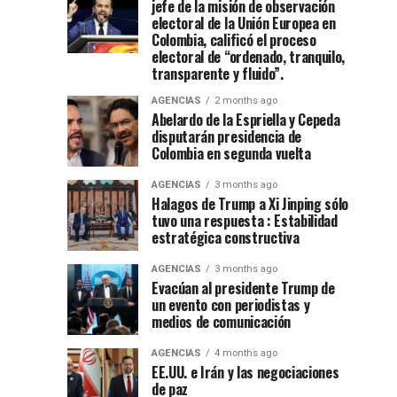
en
fiesta”
jefe de la misión de observación
Colombia
posesión
electoral de la Unión Europea en
Ibagué
en
De
Colombia, calificó el proceso
el
la
como
electoral de “ordenado, tranquilo,
Espriella
52
transparente y fluido”.
promete
festival
presidente
AGENCIAS
2 months ago
recuperación
del
Abelardo de la Espriella y Cepeda
del
folclor
de
disputarán presidencia de
orden
colombiano
Colombia en segunda vuelta
y
Colombia
lucha
AGENCIAS
3 months ago
contra
Halagos de Trump a Xi Jinping sólo
en
tuvo una respuesta : Estabilidad
el
estratégica constructiva
crimen...
cantón
AGENCIAS
3 months ago
Evacúan al presidente Trump de
militar
un evento con periodistas y
medios de comunicación
de
AGENCIAS
4 months ago
EE.UU. e Irán y las negociaciones
Cali
de paz