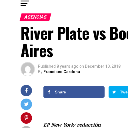
AGENCIAS
River Plate vs B
Aires
Published
8 years ago
on
December 10, 2018
By
Francisco Cardona
Share
Twe
EP New York/ redacción