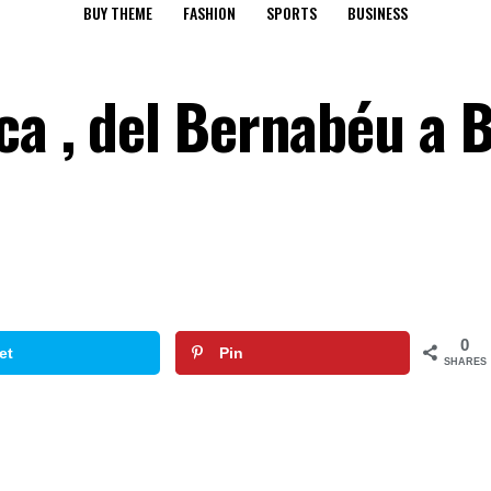
BUY THEME
FASHION
SPORTS
BUSINESS
oca , del Bernabéu a 
0
et
Pin
SHARES