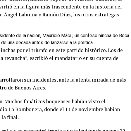
irtió en la figura más trascendente en la historia del
de Ángel Labruna y Ramón Díaz, los otros estrategas
sidente de la nación, Mauricio Macri, un confeso hincha de Boca
 de una década antes de lanzarse a la política.
hinchas por el triunfo en este partido histórico. Los de
a revancha”, escribió el mandatario en su cuenta de
rrollaron sin incidentes, ante la atenta mirada de más
ntro de Buenos Aires.
ón. Muchos fanáticos boquenses habían visto el
adio La Bombonera, donde el 11 de noviembre habían
la final.
alle y se concentró frente a un televisor de apenas 32