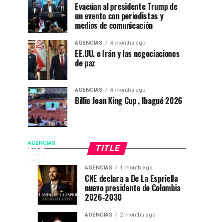
Evacúan al presidente Trump de
un evento con periodistas y
medios de comunicación
AGENCIAS
4 months ago
EE.UU. e Irán y las negociaciones
de paz
AGENCIAS
4 months ago
Billie Jean King Cup , Ibagué 2026
De
AGENCIAS
TITLE
EP
14
hours
FLORIDA
ago
La
AGENCIAS
1 month ago
NEWS
Campeonato
“Mi
AGENCIAS
AGENCIAS
CNE declara a De La Espriella
|
3
4
Espriella
nuevo presidente de Colombia
internacional
casa
weeks
weeks
posesión
ago
ago
2026-2030
de
está
presidencial
toma
natación
de
|
AGENCIAS
2 months ago