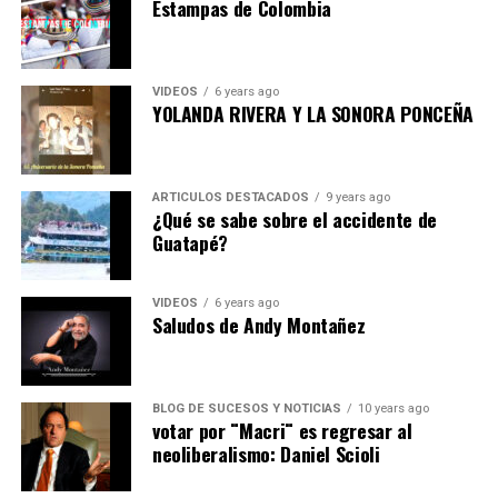
Estampas de Colombia
VIDEOS
6 years ago
YOLANDA RIVERA Y LA SONORA PONCEÑA
ARTICULOS DESTACADOS
9 years ago
¿Qué se sabe sobre el accidente de
Guatapé?
VIDEOS
6 years ago
Saludos de Andy Montañez
BLOG DE SUCESOS Y NOTICIAS
10 years ago
votar por ¨Macri¨ es regresar al
neoliberalismo: Daniel Scioli