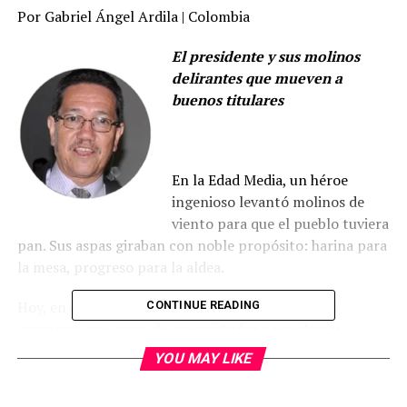
Por Gabriel Ángel Ardila | Colombia
El presidente y sus molinos
delirantes que mueven a
buenos titulares
En la Edad Media, un héroe
ingenioso levantó molinos de
viento para que el pueblo tuviera
pan. Sus aspas giraban con noble propósito: harina para
la mesa, progreso para la aldea.
Hoy, en cambio, un presidente “genial” se sube al
CONTINUE READING
escenario con casco de conquistador y proclama:
YOU MAY LIKE
—¡Molinos inteligentes! ¡La sustitución energética será
nuestra cruzada!