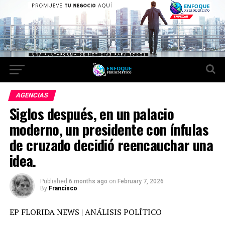
AGENCIAS
Siglos después, en un palacio
moderno, un presidente con ínfulas
de cruzado decidió reencauchar una
idea.
Published
6 months ago
on
February 7, 2026
By
Francisco
EP FLORIDA NEWS | ANÁLISIS POLÍTICO