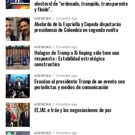
general, encontrarán en nosotros una disposición
electoral de “ordenado, tranquilo, transparente
sincera de concertación”, afirmó Cepeda, que le reiteró a
y fluido”.
de la Espriella: “Hoy somos media Colombia contada en
AGENCIAS
2 months ago
las urnas. Somos una parte fundamental de la nación.
Abelardo de la Espriella y Cepeda disputarán
Somos una fuerza política, social y cultural presente en
presidencia de Colombia en segunda vuelta
cada rincón del país. Somos la fuerza serena del cambio
social y nadie podrá detenernos”.
AGENCIAS
3 months ago
Halagos de Trump a Xi Jinping sólo tuvo una
De la Espriella toma nota del mensaje de Cepeda:
respuesta : Estabilidad estratégica
constructiva
“Acabó la campaña”
AGENCIAS
3 months ago
El presidente electo de Colombia, Abelardo de la
Evacúan al presidente Trump de un evento con
Espriella, calificó de “positivo” el mensaje de
periodistas y medios de comunicación
reconocimiento a su victoria en las urnas hecho por el
senador Iván Cepeda, aseguró que “tomó nota” de su
AGENCIAS
4 months ago
mensaje, sostuvo que la campaña terminó y que era hora
EE.UU. e Irán y las negociaciones de paz
de “unir esfuerzos”.
“El presidente electo gobernará en beneficio de todos
los colombianos, sin distinción alguna y sin importar
AGENCIAS
4 months ago