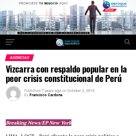
AGENCIAS
Vizcarra con respaldo popular en la
peor crisis constitucional de Perú
Published
7 years ago
on
October 3, 2019
By
Francisco Cardona
Breaking News/EP New Yor
k