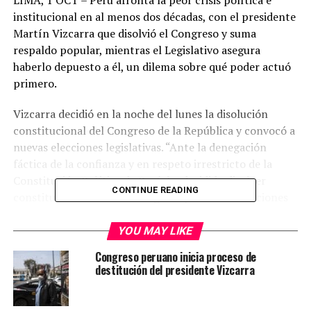
LIMA, 1 OCT – Perú afronta la peor crisis política e
institucional en al menos dos décadas, con el presidente
Martín Vizcarra que disolvió el Congreso y suma
respaldo popular, mientras el Legislativo asegura
haberlo depuesto a él, un dilema sobre qué poder actuó
primero.
Vizcarra decidió en la noche del lunes la disolución
constitucional del Congreso de la República y convocó a
nuevas elecciones legislativas. “Ante la denegación
fáctica de la confianza y en respeto irrestricto de la
Constitución Política de Perú, he decidido disolver
CONTINUE READING
constitucionalmente el Congreso y llamar a elecciones
de congresistas de la República. Este es un acto
constitucional”, dijo en un mensaje a la nación.
YOU MAY LIKE
Congreso peruano inicia proceso de
La Constitución peruana señala que el presidente de la
destitución del presidente Vizcarra
República tiene la facultad de disolver el Congreso si
este ha censurado o negado su confianza a dos Consejos