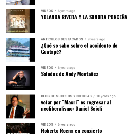
VIDEOS
6 years ago
YOLANDA RIVERA Y LA SONORA PONCEÑA
ARTICULOS DESTACADOS
9 years ago
¿Qué se sabe sobre el accidente de
Guatapé?
VIDEOS
6 years ago
Saludos de Andy Montañez
BLOG DE SUCESOS Y NOTICIAS
10 years ago
votar por ¨Macri¨ es regresar al
neoliberalismo: Daniel Scioli
VIDEOS
6 years ago
Roberto Roena en conxierto