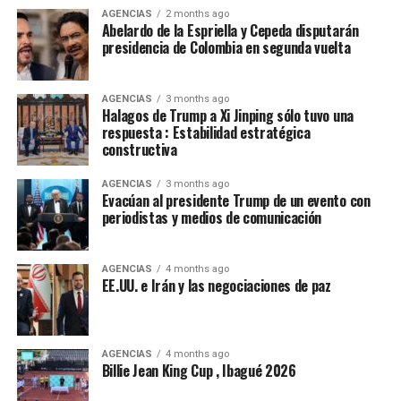
de la Espriella: “Hoy somos media Colombia contada en
AGENCIAS
2 months ago
las urnas. Somos una parte fundamental de la nación.
Abelardo de la Espriella y Cepeda disputarán
Somos una fuerza política, social y cultural presente en
presidencia de Colombia en segunda vuelta
cada rincón del país. Somos la fuerza serena del cambio
social y nadie podrá detenernos”.
AGENCIAS
3 months ago
Halagos de Trump a Xi Jinping sólo tuvo una
De la Espriella toma nota del mensaje de Cepeda:
respuesta : Estabilidad estratégica
constructiva
“Acabó la campaña”
AGENCIAS
3 months ago
El presidente electo de Colombia, Abelardo de la
Evacúan al presidente Trump de un evento con
Espriella, calificó de “positivo” el mensaje de
periodistas y medios de comunicación
reconocimiento a su victoria en las urnas hecho por el
senador Iván Cepeda, aseguró que “tomó nota” de su
AGENCIAS
4 months ago
mensaje, sostuvo que la campaña terminó y que era hora
EE.UU. e Irán y las negociaciones de paz
de “unir esfuerzos”.
“El presidente electo gobernará en beneficio de todos
los colombianos, sin distinción alguna y sin importar
AGENCIAS
4 months ago
Billie Jean King Cup , Ibagué 2026
por quién hayan votado. Su propósito es trabajar por la