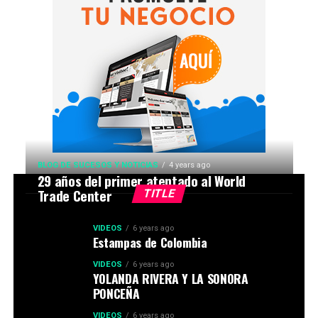
BLOG DE SUCESOS Y NOTICIAS
4 years ago
29 años del primer atentado al World
Trade Center
TITLE
VIDEOS
6 years ago
Estampas de Colombia
VIDEOS
6 years ago
YOLANDA RIVERA Y LA SONORA
PONCEÑA
VIDEOS
6 years ago