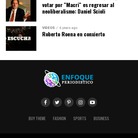
votar por ¨Macri¨ es regresar al
neoliberalismo: Daniel Scioli
VIDEOS
6 years ago
Roberto Roena en conxierto
BUY THEME
FASHION
SPORTS
BUSINESS