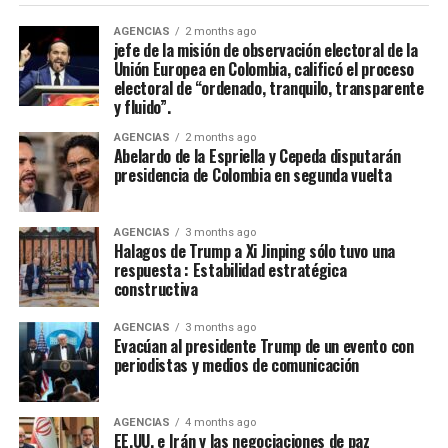
deciden recorrer el camino del diálogo, de la sensatez y
del entendimiento nacional, si optan por construir
AGENCIAS
2 months ago
jefe de la misión de observación electoral de la
acuerdos sobre la base del respeto mutuo y del interés
Unión Europea en Colombia, calificó el proceso
general, encontrarán en nosotros una disposición
electoral de “ordenado, tranquilo, transparente
sincera de concertación”, afirmó Cepeda, que le reiteró a
y fluido”.
de la Espriella: “Hoy somos media Colombia contada en
AGENCIAS
2 months ago
las urnas. Somos una parte fundamental de la nación.
Abelardo de la Espriella y Cepeda disputarán
Somos una fuerza política, social y cultural presente en
presidencia de Colombia en segunda vuelta
cada rincón del país. Somos la fuerza serena del cambio
social y nadie podrá detenernos”.
AGENCIAS
3 months ago
Halagos de Trump a Xi Jinping sólo tuvo una
De la Espriella toma nota del mensaje de Cepeda:
respuesta : Estabilidad estratégica
constructiva
“Acabó la campaña”
AGENCIAS
3 months ago
El presidente electo de Colombia, Abelardo de la
Evacúan al presidente Trump de un evento con
Espriella, calificó de “positivo” el mensaje de
periodistas y medios de comunicación
reconocimiento a su victoria en las urnas hecho por el
senador Iván Cepeda, aseguró que “tomó nota” de su
AGENCIAS
4 months ago
mensaje, sostuvo que la campaña terminó y que era hora
EE.UU. e Irán y las negociaciones de paz