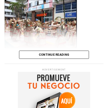
El Poder Electoral comunicó que 750 de los 14.515
de PanAm Aquatics, consolidando a Colombia e Ibagué
su administración “los protegerá como se debe hacer
centros de votación del país exhiben potenciales
como referentes para la organización de competencias
con los héroes de Colombia” y les ofreció “todas las
riesgos.
acuáticas de alto nivel.
garantías jurídicas para que no sean perseguidos por
cuenta del cumplimiento de su deber”. En ese punto,
La Mesa de la Unidad Democrática (MUD) convocó a un
Durante cinco días de competencia, los mejores
dirigió sus cuestionamientos a la Jurisdicción Especial
“boicot” y a “la madre de todas las trancas” de vías
nadadores de América se dieron cita en el país para
para la Paz (JEP), un tribunal creado en el acuerdo de
públicas para el domingo.
disputar un certamen de gran relevancia deportiva e
paz con las extintas Farc en 2016 y donde se ha
internacional.
revelado, mediante testimonios, la participación de
En plena crisis, la convocatoria a una Constituyente por
militares en asesinatos extrajudiciales, entre otros
parte del presidente Maduro también fue recibida con
La delegación de Colombia tuvo un comienzo exitoso en
hechos.
CONTINUE READING
La capital musical de Colombia Ibagué celebró la versión
protestas.
el Panam Aquatics Swimming Championships Ibagué
52 del Festival Folclórico Colombiano, una de las
2026 tras conquistar 16 medallas durante la primera
“Respetaré el orden jurídico vigente sin que ello
La oposición rechaza que no hubiera un referendo
festividades culturales más importantes del país.
jornada de competencias: cinco de oro, ocho de plata y
signifique renunciar al deber de revisar con absoluto
ADVERTISEMENT
previo así como los términos en que fue convocada la
Comenzando el mes de Junio las celebraciónes se toman
tres de bronce. La gran figura del día fue Jasmin Pistelli
rigor la naturaleza y los efectos de una jurisdicción que
elección de constituyentes, que consideran ha sido
el departamento del tolima, un mes de música, cultura,
Palomino, quien además de coronarse campeona
nació desconociendo la voluntad popular. La
diseñada para que el gobierno se garantice el control de
reinas, gastronomia, danzas y fiestas.
panamericana en los 200 metros espalda (19 años y
reconciliación no se edifica sobre el olvido ni sobre la
la Asamblea.
mayores), impuso un nuevo récord nacional con un
absolución ilegítima de la violencia”, afirmó de la
La capital musical de colombia como se le llama a
tiempo de 2:12.80, superando la marca de Carolina
Espriella sobre la JEP. Frente a la lucha contra el
Varios gobiernos extranjeros, como Estados Unidos y
Ibagué, en unión con la gobernación del tolima que
Colorado (2:13.64), vigente desde 2012.
narcotráfico, mencionó que implementará “la
Colombia, se unieron a la calificación de ilegítima de la