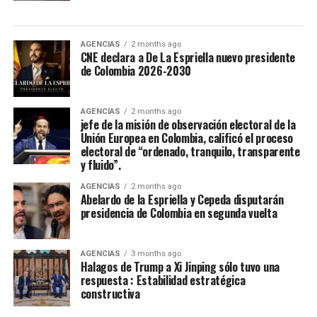
Tumay Hernandez, representante del departamento del
Casanare fue elejida en la noche de coronación y
clausura del 52 Festival Del Folclor Colombiano.
AGENCIAS
2 months ago
CNE declara a De La Espriella nuevo presidente
de Colombia 2026-2030
Jania Raquel Osorio Mejia, representante del
departamento de Cordoba, fue coronada como la nueva
embajadora Nacional del Folclor Colombiano
AGENCIAS
2 months ago
jefe de la misión de observación electoral de la
Unión Europea en Colombia, calificó el proceso
Con un balance muy positivo para la economía regional,
electoral de “ordenado, tranquilo, transparente
la alta afluencia de turistas, la gran ocupación hotelera y
y fluido”.
el comercio local fortalecieron la economía de la ciudad.
AGENCIAS
2 months ago
Abelardo de la Espriella y Cepeda disputarán
Enfoque Periodistico y “Florida News” , da sus
presidencia de Colombia en segunda vuelta
agradecimientos a la Gobernación Del tolima, La
Alcaldía de Ibagué, a Cristian Torres jefe de prensa y
AGENCIAS
3 months ago
comunicaciónes de la alcaldia, Mauricio Hernandez Cala
Halagos de Trump a Xi Jinping sólo tuvo una
secretario de cultura de Ibague y a todo ese gran grupo
respuesta : Estabilidad estratégica
constructiva
de trabajo en las diferentes áreas que con su
profesionalismo, dedicación y arduo trabajo mantienen