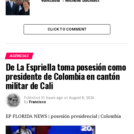
CLICK TO COMMENT
AGENCIAS
De La Espriella toma posesión como
presidente de Colombia en cantón
Contiguo al inusual cambio de los nuevos sitios de
militar de Cali
votación Maduro ha diseñado el “plan república” u
operativo militar , para proteger y custodiar las
Published
21 hours ago
on
August 8, 2026
elecciones. De hecho algunos de éstos centros ya están
By
Francisco
militarizados hasta 500 metros a la redonda. Un
perimetro distinto al que usualmente utiliza el Consejo
EP FLORIDA NEWS | posesión presidencial | Colombia
Nacional Electoral de 50 a 100 metros.