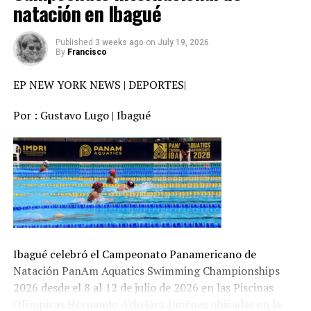
país , vaya a elegir a un representante para una
natación en Ibagué
advertir que su gobierno será de “regeneración”. “Le
Asamblea Constituyente” , han testificado algunos
imparto desde aquí a las fuerzas militares y de policía la
simpatizantes de la oposición.
orden perentoria de combatir a todas las estructuras
Published
3 weeks ago
on
July 19, 2026
By
Francisco
criminales, sus integrantes, los integrantes de las
Recordemos que la MUD y la oposición , decretaron la
bandas criminales y del narcoterrorismo que tienen dos
EP NEW YORK NEWS | DEPORTES|
“hora cero” la semana anterior y convocaron a una
caminos, someterse al imperio de la ley o enfrentar la
huelga general , dejando como saldo cuatro muertos y
fuerza decidida del Estado colombiano y su fuerza
Por : Gustavo Lugo | Ibagué
centenares de heridos y detenidos. Acto seguido ,
pública”, advirtió de la Espriella.
nombró 33 nuevos magistrados en el Tribunal Supremo
de Justicia , polémica decisión que llevó al gobierno a
El Presidente habló desde el cantón militar Pichincha,
recurrir a instancias jurídicas de graves consecuencias
en Cali, frente a los militares y luego de juramentarse en
por el delito de “usurpación de poderes”. De igual
un acto político que se llevó a cabo en la Arena USC de
manera los casi cuatro meses de protestas que ha dejado
la Universidad Santiago de Cali. “Que no se equivoquen,
100 muertos y centenres de heridos ha sido causada por
El Tigre ha llegado y sabrán lo duro que muerde cuando
dos decisiones gubernamentales que fueron el
se trata de defender al pueblo colombiano”, aseguró el
“detonante” para iniciar las masivas protestas del
Ibagué celebró el Campeonato Panamericano de
mandatario.
pueblo venezolano. Una , la atribución del Supreo de
Natación PanAm Aquatics Swimming Championships
Justicia en las decisiones de la legítima Asamblea
De la Espriella sostuvo que “ha comenzado el tiempo de
2026 desde el 8 al 12 de julio de 2026 en las Piscinas
Nacional , de mayoría opositora y , dos , la proclamación
la recuperación del orden, la autoridad y la libertad” y,
Olímpicas Hernando Arbeláez Jiménez ubicadas en la