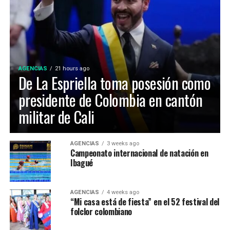
ralizaron en la Concha Acustica Garzon y Collazos.
Las piscinas olímpicas Hernando Arbeláez Jiménez,
RELATED TOPICS:
CRISIS DE VENEZUELA
ubicadas en la Unidad Deportiva de la Calle 42, se
UP NEXT
construyeron originalmente a finales de los años 70
Mike Pence , llega a Colombia con muchas inquietudes
para los Juegos Nacionales de 1970.
tras el incremento del 52% de cultivos de coca
DON'T MISS
Maduro tiene que entregarse para que la justicia lo
AGENCIAS
21 hours ago
De La Espriella toma posesión como
juzgue : Isaías Medina
presidente de Colombia en cantón
militar de Cali
Maria Paula Gonzalez Lozano, representó a Ibagué en el
AGENCIAS
3 weeks ago
Campeonato internacional de natación en
52 Festival Folclórico Colombiano , fue elejida como
Ibagué
Embajadora Municipal del Folclor, representaba la
comuna 12 de la ciudad y obtuvo el titulo por su
carisma, dominio escenico e interpretación del baile
AGENCIAS
4 weeks ago
“Mi casa está de fiesta” en el 52 festival del
tradicional.
folclor colombiano
La Virreina Nacional del Folclor 2026, es Mariangel