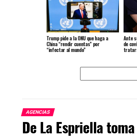
Trump pide a la ONU que haga a
Ante s
China “rendir cuentas” por
de cov
“infectar al mundo”
tratar
AGENCIAS
De La Espriella tom