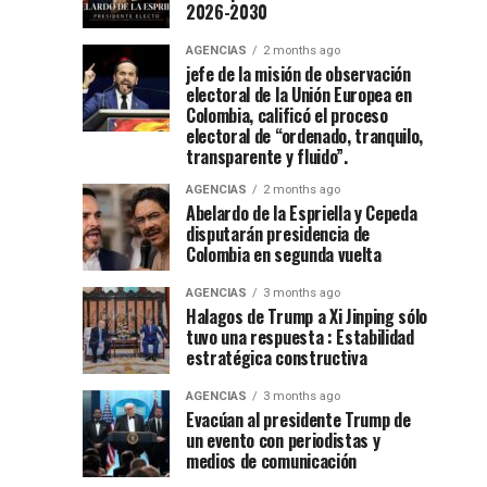
Espriella
posesión
2026-2030
de
está
presidencial
toma
natación
de
|
AGENCIAS
2 months ago
en
fiesta”
jefe de la misión de observación
Colombia
posesión
electoral de la Unión Europea en
Ibagué
en
De
Colombia, calificó el proceso
el
la
como
electoral de “ordenado, tranquilo,
Espriella
52
transparente y fluido”.
promete
festival
presidente
AGENCIAS
2 months ago
recuperación
del
Abelardo de la Espriella y Cepeda
del
folclor
de
disputarán presidencia de
orden
colombiano
Colombia en segunda vuelta
y
Colombia
lucha
AGENCIAS
3 months ago
contra
Halagos de Trump a Xi Jinping sólo
en
tuvo una respuesta : Estabilidad
el
estratégica constructiva
crimen...
cantón
AGENCIAS
3 months ago
Evacúan al presidente Trump de
militar
un evento con periodistas y
medios de comunicación