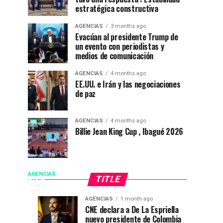
estratégica constructiva
AGENCIAS
3 months ago
Evacúan al presidente Trump de
un evento con periodistas y
medios de comunicación
AGENCIAS
4 months ago
EE.UU. e Irán y las negociaciones
de paz
AGENCIAS
4 months ago
Billie Jean King Cup , Ibagué 2026
De
AGENCIAS
TITLE
EP
16
hours
FLORIDA
ago
La
AGENCIAS
1 month ago
NEWS
Campeonato
“Mi
AGENCIAS
AGENCIAS
CNE declara a De La Espriella
|
3
4
nuevo presidente de Colombia
internacional
casa
weeks
weeks
ago
ago