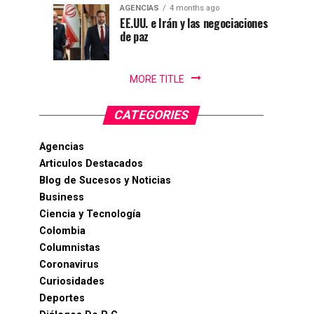
de
AGENCIAS
4 months ago
EE.UU. e Irán y las negociaciones
Cali
de paz
MORE TITLE
CATEGORIES
Agencias
Articulos Destacados
Blog de Sucesos y Noticias
Business
Ciencia y Tecnología
Colombia
Columnistas
Coronavirus
Curiosidades
Deportes