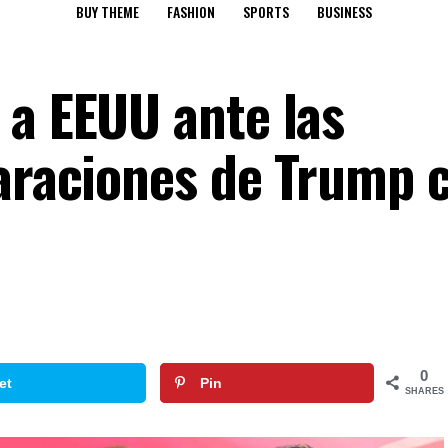
BUY THEME
FASHION
SPORTS
BUSINESS
 a EEUU ante las
laraciones de Trump 
0
et
Pin
SHARES