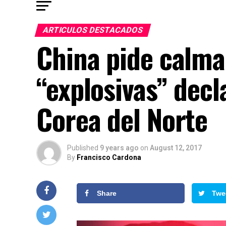
ARTICULOS DESTACADOS
China pide calma
“explosivas” dec
Corea del Norte
Published
9 years ago
on
August 12, 2017
By
Francisco Cardona
Share
Twe