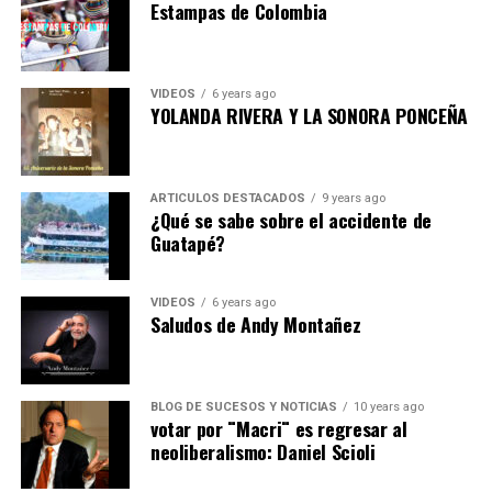
Estampas de Colombia
VIDEOS
6 years ago
YOLANDA RIVERA Y LA SONORA PONCEÑA
ARTICULOS DESTACADOS
9 years ago
¿Qué se sabe sobre el accidente de
Guatapé?
VIDEOS
6 years ago
Saludos de Andy Montañez
BLOG DE SUCESOS Y NOTICIAS
10 years ago
votar por ¨Macri¨ es regresar al
neoliberalismo: Daniel Scioli