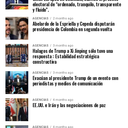
general, encontrarán en nosotros una disposición
electoral de “ordenado, tranquilo, transparente
sincera de concertación”, afirmó Cepeda, que le reiteró a
y fluido”.
de la Espriella: “Hoy somos media Colombia contada en
AGENCIAS
2 months ago
las urnas. Somos una parte fundamental de la nación.
Abelardo de la Espriella y Cepeda disputarán
Somos una fuerza política, social y cultural presente en
presidencia de Colombia en segunda vuelta
cada rincón del país. Somos la fuerza serena del cambio
social y nadie podrá detenernos”.
AGENCIAS
3 months ago
Halagos de Trump a Xi Jinping sólo tuvo una
De la Espriella toma nota del mensaje de Cepeda:
respuesta : Estabilidad estratégica
constructiva
“Acabó la campaña”
AGENCIAS
3 months ago
El presidente electo de Colombia, Abelardo de la
Evacúan al presidente Trump de un evento con
Espriella, calificó de “positivo” el mensaje de
periodistas y medios de comunicación
reconocimiento a su victoria en las urnas hecho por el
senador Iván Cepeda, aseguró que “tomó nota” de su
AGENCIAS
4 months ago
mensaje, sostuvo que la campaña terminó y que era hora
EE.UU. e Irán y las negociaciones de paz
de “unir esfuerzos”.
“El presidente electo gobernará en beneficio de todos
AGENCIAS
4 months ago