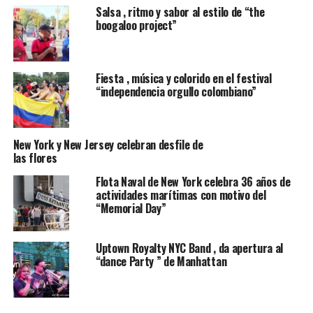
pedidos de socorro.
Salsa , ritmo y sabor al estilo de “the
boogaloo project”
Nieve hasta los tobillos y ráfagas de hasta 80 km/h (50
mph) cubrieron la Avenida Costera de Ocean City,
Maryland, donde regía un aviso de tormenta de nieve.
Fiesta , música y colorido en el festival
En Margate, Nueva Jersey, habían caído 10 centímetros
“independencia orgullo colombiano”
(4 pulgadas) de nieve.
New York y New Jersey celebran desfile de
las flores
Flota Naval de New York celebra 36 años de
actividades marítimas con motivo del
“Memorial Day”
Uptown Royalty NYC Band , da apertura al
“dance Party ” de Manhattan