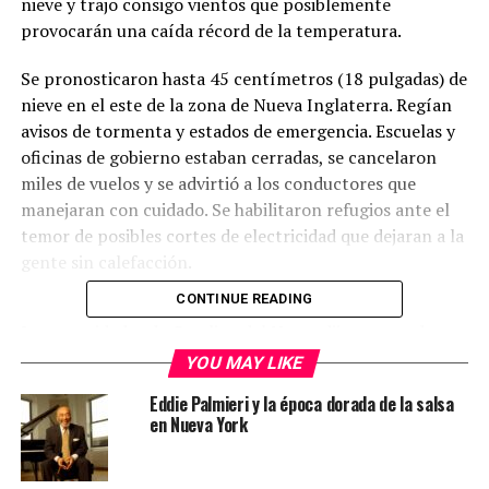
nieve y trajo consigo vientos que posiblemente
provocarán una caída récord de la temperatura.
Se pronosticaron hasta 45 centímetros (18 pulgadas) de
nieve en el este de la zona de Nueva Inglaterra. Regían
avisos de tormenta y estados de emergencia. Escuelas y
oficinas de gobierno estaban cerradas, se cancelaron
miles de vuelos y se advirtió a los conductores que
manejaran con cuidado. Se habilitaron refugios ante el
temor de posibles cortes de electricidad que dejaran a la
gente sin calefacción.
CONTINUE READING
Las autoridades de Carolina del Norte dijeron que dos
personas murieron cuando la camioneta en que viajaban
YOU MAY LIKE
se salió de un camino cubierto de nieve y cayó a un
Eddie Palmieri y la época dorada de la salsa
arroyo el miércoles por la noche en el condado de
en Nueva York
Moore, donde no se había pronosticado nieve. La
Patrulla de Caminos respondió a 700 choques y 300