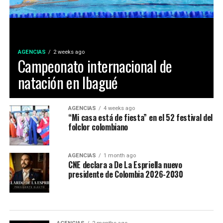
el comercio local fortalecieron la economía de la ciudad.
tanto en el Congreso como en las calles.
Enfoque Periodistico y “Florida News” , da sus
“Resistiremos cualquier intento de sometimiento
agradecimientos a la Gobernación Del tolima, La
autoritario. No nos intimidan las amenazas ni la
Alcaldía de Ibagué, a Cristian Torres jefe de prensa y
AGENCIAS
2 weeks ago
persecución política, la hemos padecido y enfrentado
Campeonato internacional de
comunicaciónes de la alcaldia, Mauricio Hernandez Cala
antes y las hemos derrotado una y otra vez”, afirmó
secretario de cultura de Ibague y a todo ese gran grupo
natación en Ibagué
Cepeda, que lamentó la injerencia de Estados Unidos
de trabajo en las diferentes áreas que con su
durante el proceso electoral y aseguró que las demandas
profesionalismo, dedicación y arduo trabajo mantienen
que interpuso ante la justicia local contra de la Espriella
en alto el orgullo Ibaguereño.
AGENCIAS
4 weeks ago
y su campaña seguirán.
“Mi casa está de fiesta” en el 52 festival del
folclor colombiano
El senador devenido desde ahora en el jefe de la
oposición anunció que hará un recorrido por el país
AGENCIAS
1 month ago
para aunar esfuerzos en las regiones en defensa del
CNE declara a De La Espriella nuevo
presidente de Colombia 2026-2030
medioambiente, los logros sociales, el respeto por los
trabajadores y en contra de un modelo político basado
en la depredación. “Si de la Espriella y el nuevo gobierno
deciden recorrer el camino del diálogo, de la sensatez y
del entendimiento nacional, si optan por construir