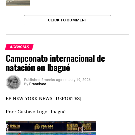
parte y al que contribuirá responsablemente”.
En otras palabras, Hamás evidentemente aún cree que
CLICK TO COMMENT
puede negociar su papel en la fase de posguerra. Es poco
probable que esta opción sea aceptada por el primer
ministro Benjamin Netanyahu, así como por la
administración Trump, que parece tener planes muy
AGENCIAS
diferentes para la Franja, al menos de lo que sugiere el
Campeonato internacional de
documento estadounidense.
natación en Ibagué
“El Movimiento de Resistencia Islámica, Hamás, aprecia
Published
2 weeks ago
on
July 19, 2026
los esfuerzos árabes, islámicos e internacionales, así
By
Francisco
como los del presidente estadounidense Donald Trump,
quien exige el fin de la guerra en la Franja de Gaza, un
EP NEW YORK NEWS | DEPORTES|
intercambio de prisioneros, la entrada inmediata de
ayuda, el rechazo a la ocupación de la Franja y la
Por : Gustavo Lugo | Ibagué
evacuación de nuestro pueblo palestino”, escribió
Hamás.