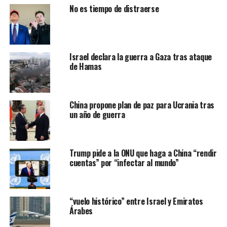
No es tiempo de distraerse
mencionados en la propuesta de Trump, que requieren
mayor discusión.
La organización no mencionó dos puntos en particular
en su declaración: el desarme y la presencia de una
Israel declara la guerra a Gaza tras ataque
de Hamas
fuerza internacional en la Franja. Sin embargo, al
anunciar “su disposición a liberar a todos los rehenes
israelíes, vivos y fallecidos, de acuerdo con el mecanismo
de intercambio previsto en el documento del presidente
China propone plan de paz para Ucrania tras
un año de guerra
Trump”, enfatizó, “siempre que existan las posibilidades
sobre el terreno para hacerlo”.
La declaración también afirma, en su última frase: “Las
Trump pide a la ONU que haga a China “rendir
cuentas” por “infectar al mundo”
demás cuestiones incluidas en la propuesta relativas al
futuro de la Franja de Gaza y los derechos inherentes del
pueblo palestino están vinculadas a una posición
nacional global y se basan en las leyes y resoluciones
“vuelo histórico” entre Israel y Emiratos
Árabes
internacionales pertinentes. Se debatirán en un marco
nacional palestino integral, del que Hamás formará