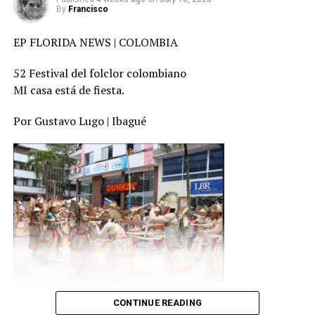
paz”, escribió Leavitt. La imagen muestra al magnate
By
Francisco
grabando su respuesta. Poco después, Trump posteó:
EP FLORIDA NEWS | COLOMBIA
“Basándome en la declaración que acaba de publicar
Hamás, creo que están listos para una paz duradera.
52 Festival del folclor colombiano
Israel debe detener de inmediato el bombardeo de Gaza
MI casa está de fiesta.
para poder liberar a los rehenes de forma segura y
El campeonato reunió a las principales delegaciones de
rápida”, afirmó.
natación del continente americano en uno de los
Por Gustavo Lugo | Ibagué
eventos más importantes del calendario internacional
“Es demasiado peligroso hacerlo en este momento. Ya
de PanAm Aquatics, consolidando a Colombia e Ibagué
estamos discutiendo los detalles que deben resolverse.
como referentes para la organización de competencias
No se trata solo de Gaza, se trata de la tan ansiada paz
acuáticas de alto nivel.
en Medio Oriente”, añadió el presidente de Estados
Unidos en la red social Truth.
Durante cinco días de competencia, los mejores
nadadores de América se dieron cita en el país para
Hamás calificó de “alentadoras” las declaraciones del
disputar un certamen de gran relevancia deportiva e
presidente estadounidense sobre cesar los bombardeos
internacional.
sobre Gaza, y expresó su disposición a negociar de
inmediato la liberación de rehenes y el fin de la guerra.
La delegación de Colombia tuvo un comienzo exitoso en
CONTINUE READING
La capital musical de Colombia Ibagué celebró la versión
el Panam Aquatics Swimming Championships Ibagué