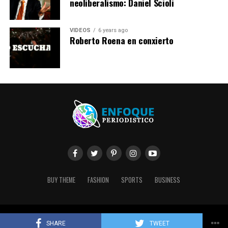
neoliberalismo: Daniel Scioli
VIDEOS
6 years ago
Roberto Roena en conxierto
BUY THEME
FASHION
SPORTS
BUSINESS
Copyright © 2020 Enfoque Periodístico. Created by Conectya.
SHARE
TWEET