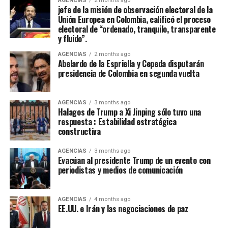
AGENCIAS
2 months ago
jefe de la misión de observación electoral de la
acuerdos sobre la base del respeto mutuo y del interés
Unión Europea en Colombia, calificó el proceso
general, encontrarán en nosotros una disposición
electoral de “ordenado, tranquilo, transparente
sincera de concertación”, afirmó Cepeda, que le reiteró a
y fluido”.
de la Espriella: “Hoy somos media Colombia contada en
AGENCIAS
2 months ago
las urnas. Somos una parte fundamental de la nación.
Abelardo de la Espriella y Cepeda disputarán
Somos una fuerza política, social y cultural presente en
presidencia de Colombia en segunda vuelta
cada rincón del país. Somos la fuerza serena del cambio
social y nadie podrá detenernos”.
AGENCIAS
3 months ago
Halagos de Trump a Xi Jinping sólo tuvo una
De la Espriella toma nota del mensaje de Cepeda:
respuesta : Estabilidad estratégica
constructiva
“Acabó la campaña”
AGENCIAS
3 months ago
El presidente electo de Colombia, Abelardo de la
Evacúan al presidente Trump de un evento con
Espriella, calificó de “positivo” el mensaje de
periodistas y medios de comunicación
reconocimiento a su victoria en las urnas hecho por el
senador Iván Cepeda, aseguró que “tomó nota” de su
AGENCIAS
4 months ago
mensaje, sostuvo que la campaña terminó y que era hora
EE.UU. e Irán y las negociaciones de paz
de “unir esfuerzos”.