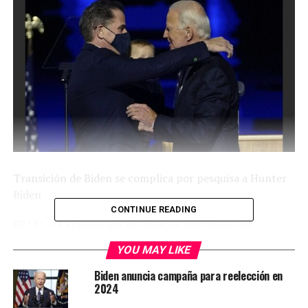
Transición de Biden se complica por pesquisa a Hunter
Biden
CONTINUE READING
EE.UU. — La transición de desafíos históricos del
presidente electo Joe Biden al poder se ha complicado
YOU MAY LIKE
todavía más.
Biden anuncia campaña para reelección en
2024
Una investigación federal en torno a las finanzas del hijo
de Biden, Hunter, amenaza con envalentonar a los