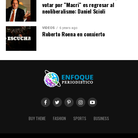
votar por ¨Macri¨ es regresar al
neoliberalismo: Daniel Scioli
VIDEOS
6 years ago
Roberto Roena en conxierto
BUY THEME
FASHION
SPORTS
BUSINESS