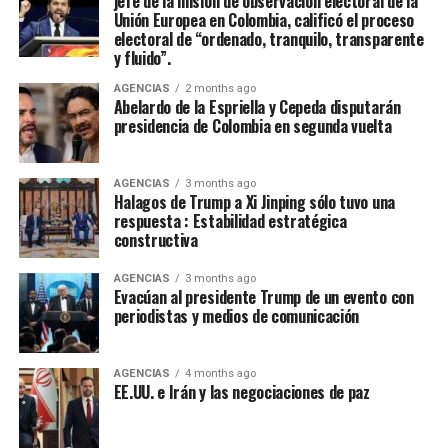
jefe de la misión de observación electoral de la
estudio de los riesgos de origen geológicos en el país.
Unión Europea en Colombia, calificó el proceso
UP NEXT
COVAX: más de 26 millones de dosis para Latinoamérica
electoral de “ordenado, tranquilo, transparente
Los residentes cercanos al Nevado del Ruiz son
y el Caribe
y fluido”.
cautelosos frente a la actividad volcánica; cuando se
AGENCIAS
2 months ago
DON'T MISS
presentó una nueva erupción en 1989, más de 2300
Abelardo de la Espriella y Cepeda disputarán
Senado argentino aprueba el aborto
presidencia de Colombia en segunda vuelta
personas que vivían en las inmediaciones del volcán
fueron evacuadas.
AGENCIAS
3 months ago
Halagos de Trump a Xi Jinping sólo tuvo una
respuesta : Estabilidad estratégica
constructiva
AGENCIAS
3 months ago
Evacúan al presidente Trump de un evento con
periodistas y medios de comunicación
El fatídico 13 de noviembre
AGENCIAS
4 months ago
EE.UU. e Irán y las negociaciones de paz
Al rededor de las 10 pm del 13 de noviembre de 1985 el
Nevado del Ruiz erupcionó, expulsando tefra dacitica a
más de 30 km de altura en la atmósfera, La erupción