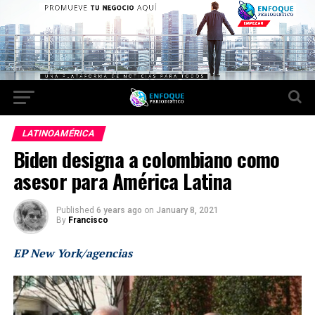
LATINOAMÉRICA
Biden designa a colombiano como
asesor para América Latina
Published
6 years ago
on
January 8, 2021
By
Francisco
EP New York/agencias