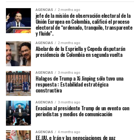
peligro inminente.​
AGENCIAS
2 months ago
jefe de la misión de observación electoral de la
Debido a que su última erupción de importancia había
Unión Europea en Colombia, calificó el proceso
ocurrido 140 años atrás, en 1845, era difícil para
electoral de “ordenado, tranquilo, transparente
y fluido”.
muchos aceptar el peligro del volcán; los pobladores
locales incluso le llamaban el “León durmiente”.​
AGENCIAS
2 months ago
Abelardo de la Espriella y Cepeda disputarán
presidencia de Colombia en segunda vuelta
Armero era conocida como la “ciudad blanca” debido a
los cultivos de arroz y algodón que se producían.
Algunos de los lugares más emblemáticos del municipio
AGENCIAS
3 months ago
eran la plaza, la Iglesia de San Lorenzo, el Parque los
Halagos de Trump a Xi Jinping sólo tuvo una
respuesta : Estabilidad estratégica
Fundadores, la Casa Cultural, la sede de Radio y la Caja
constructiva
Agraria.
AGENCIAS
3 months ago
Han pasado cuatro decadas y la mayoria de los
Evacúan al presidente Trump de un evento con
periodistas y medios de comunicación
Armeritas viven en Armero Guayabal.
AGENCIAS
4 months ago
EE.UU. e Irán y las negociaciones de paz