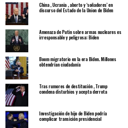
China , Ucrania , aborto y ‘soñadores’ en
El anuncio fue efectuado el viernes por el gobierno de
discurso del Estado de la Union de Biden
transición de Biden, que ya trabajó de cerca con
Gonzalez cuando se desempeñó como vicepresidente de
Obama.
Amenaza de Putin sobre armas nucleares es
irresponsable y peligrosa: Biden
“Estoy profundamente honrado y listo para trabajar”,
expresó Gonzalez en inglés en su cuenta personal de
Twitter.
Boom migratorio en la era Biden. Millones
obtendrían ciudadanía
En su nueva posición, Gonzalez trabajará bajo la
dirección del consejero de Seguridad Nacional, Jake
Sullivan.
Tras rumores de destitución , Trump
condena disturbios y acepta derrota
“El Consejo de Seguridad Nacional cumple un rol
fundamental para mantener segura a nuestra nación”,
expresó Biden al dar a conocer a los nuevos miembros
Investigación de hijo de Biden podría
de su administración en un comunicado de prensa.
complicar transición presidencial
“Estos muy experimentados funcionarios públicos