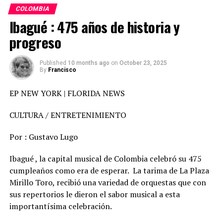
seguro, pues la inseguridad trae consecuencias.
COLOMBIA
Ibagué : 475 años de historia y
Según el Dr. Romeu, psiquiatria barcelonés, sentirse
progreso
inseguro está relacionado a la falta de aceptación y de
confianza propia y aconseja algunos tips que favorecen
la seguridad:
Published
10 months ago
on
October 23, 2025
By
Francisco
· Tener una actitud positiva, de respeto hacia
EP NEW YORK | FLORIDA NEWS
uno mismo.
CULTURA / ENTRETENIMIENTO
· Evitar el pensamiento negativo y de esta manera
Por : Gustavo Lugo
vencer el temor que impide avanzar.
Ibagué , la capital musical de Colombia celebró su 475
cumpleaños como era de esperar. La tarima de La Plaza
· Visualizar los objetivos con éxito
Mirillo Toro, recibió una variedad de orquestas que con
sus repertorios le dieron el sabor musical a esta
· Aprovechar las experiencias para aprender
importantísima celebración.
· Evitar las presiones y las críticas