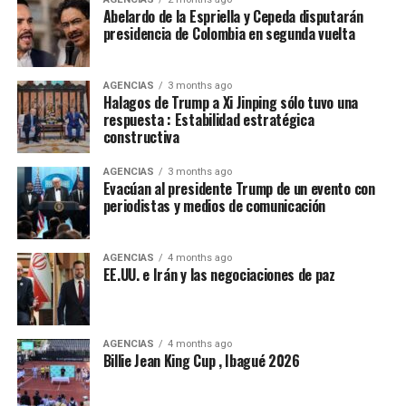
Se necesitaba aún más. El acuerdo reconocía un déficit
Abelardo de la Espriella y Cepeda disputarán
presidencia de Colombia en segunda vuelta
de financiación de la biodiversidad de 700.000 millones
de dólares al año.
AGENCIAS
3 months ago
Parte de esa cantidad podría cubrirse alcanzando otro
Halagos de Trump a Xi Jinping sólo tuvo una
objetivo: los países acordaron eliminar gradualmente
respuesta : Estabilidad estratégica
constructiva
500.000 millones de dólares anuales en subvenciones
perjudiciales para la naturaleza —lo que
AGENCIAS
3 months ago
presumiblemente incluiría los combustibles fósiles, la
Evacúan al presidente Trump de un evento con
agricultura insostenible y la pesca comercial— y
periodistas y medios de comunicación
aumentar los incentivos positivos.
AGENCIAS
4 months ago
Pero los gobiernos llevan mucho tiempo batallando
EE.UU. e Irán y las negociaciones de paz
para reorientar dichas subvenciones. Un informe de las
Naciones Unidas publicado en diciembre reveló que las
subvenciones perjudiciales para el medio ambiente
AGENCIAS
4 months ago
habían aumentado un 55 por ciento, hasta 1,7 billones
Billie Jean King Cup , Ibagué 2026
de dólares, de 2021 a 2022. Esto fue “impulsado por el
apoyo fiscal al consumo de combustibles fósiles”, según