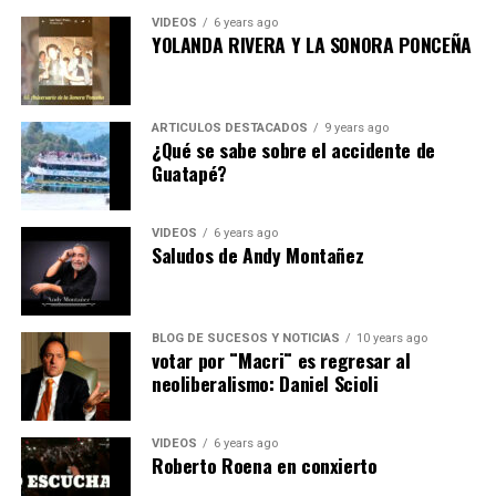
VIDEOS
6 years ago
YOLANDA RIVERA Y LA SONORA PONCEÑA
ARTICULOS DESTACADOS
9 years ago
¿Qué se sabe sobre el accidente de
Guatapé?
VIDEOS
6 years ago
Saludos de Andy Montañez
BLOG DE SUCESOS Y NOTICIAS
10 years ago
votar por ¨Macri¨ es regresar al
neoliberalismo: Daniel Scioli
VIDEOS
6 years ago
Roberto Roena en conxierto