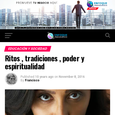
EDUCACIÓN Y SOCIEDAD
Ritos , tradiciones , poder y
espiritualidad
Published
10 years ago
on
November 8, 2016
By
Francisco