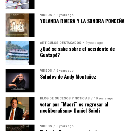
VIDEOS
6 years ago
YOLANDA RIVERA Y LA SONORA PONCEÑA
ARTICULOS DESTACADOS
9 years ago
¿Qué se sabe sobre el accidente de
Guatapé?
VIDEOS
6 years ago
Saludos de Andy Montañez
BLOG DE SUCESOS Y NOTICIAS
10 years ago
votar por ¨Macri¨ es regresar al
neoliberalismo: Daniel Scioli
VIDEOS
6 years ago