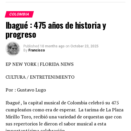
surgimiento de las sectas.
COLOMBIA
El fenómeno de las sectas siempre ha despertado un
Ibagué : 475 años de historia y
enorme interés y preocupación en la sociedad.
progreso
La palabra secta viene del latín secare, que significa
sectario, cortar y presenta una connotación negativa, la
Published
10 months ago
on
October 23, 2025
By
Francisco
idea de separación. Esta separación originariamente
indica una elección, una tendencia, una corriente de
EP NEW YORK | FLORIDA NEWS
pensamiento. En Europa, dicha palabra se considera
derivada de sequi: seguir. Se trata de seguir a un un líder,
CULTURA / ENTRETENIMIENTO
a un maestro.
Por : Gustavo Lugo
La definición técnica del concepto “secta” comenzó con
los trabajos del sociólogo alemán Max Weber y del
Ibagué , la capital musical de Colombia celebró su 475
teólogo Ernst Troeltsch, que definieron “secta” en
cumpleaños como era de esperar. La tarima de La Plaza
oposición a “iglesia”.
Mirillo Toro, recibió una variedad de orquestas que con
sus repertorios le dieron el sabor musical a esta
En los principios del cristianismo los seguidores de
importantísima celebración.