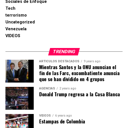
mayor biodiversidad del mundo.
Sociales de Enfoque
Tech
NYT , AGENCIAS
terrorismo
Uncategorized
Venezuela
VIDEOS
TRENDING
ARTICULOS DESTACADOS
9 years ago
Mientras Santos y la ONU anuncian el
fin de las Farc, excombatiente anuncia
que se han dividido en 4 grupos
AGENCIAS
2 years ago
Donald Trump regresa a la Casa Blanca
VIDEOS
6 years ago
Estampas de Colombia