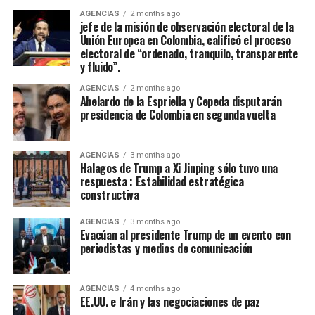
dólares al año hasta 2030.
AGENCIAS
2 months ago
jefe de la misión de observación electoral de la
Se necesitaba aún más. El acuerdo reconocía un déficit
Unión Europea en Colombia, calificó el proceso
de financiación de la biodiversidad de 700.000 millones
electoral de “ordenado, tranquilo, transparente
de dólares al año.
y fluido”.
AGENCIAS
2 months ago
Parte de esa cantidad podría cubrirse alcanzando otro
Abelardo de la Espriella y Cepeda disputarán
objetivo: los países acordaron eliminar gradualmente
presidencia de Colombia en segunda vuelta
500.000 millones de dólares anuales en subvenciones
perjudiciales para la naturaleza —lo que
AGENCIAS
3 months ago
presumiblemente incluiría los combustibles fósiles, la
Halagos de Trump a Xi Jinping sólo tuvo una
agricultura insostenible y la pesca comercial— y
respuesta : Estabilidad estratégica
constructiva
aumentar los incentivos positivos.
AGENCIAS
3 months ago
Pero los gobiernos llevan mucho tiempo batallando
Evacúan al presidente Trump de un evento con
para reorientar dichas subvenciones. Un informe de las
periodistas y medios de comunicación
Naciones Unidas publicado en diciembre reveló que las
subvenciones perjudiciales para el medio ambiente
AGENCIAS
4 months ago
habían aumentado un 55 por ciento, hasta 1,7 billones
EE.UU. e Irán y las negociaciones de paz
de dólares, de 2021 a 2022. Esto fue “impulsado por el