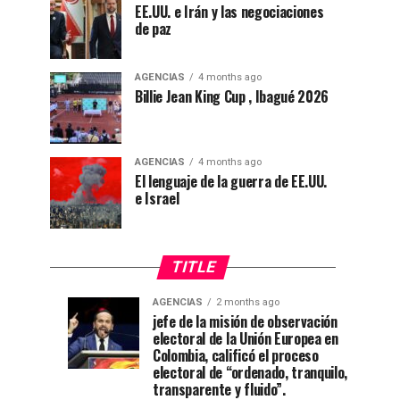
EE.UU. e Irán y las negociaciones
de paz
AGENCIAS
4 months ago
Billie Jean King Cup , Ibagué 2026
AGENCIAS
4 months ago
El lenguaje de la guerra de EE.UU.
e Israel
TITLE
AGENCIAS
2 months ago
“Mi
CNE
AGENCIAS
AGENCIAS
jefe de la misión de observación
4
1
electoral de la Unión Europea en
casa
declara
weeks
month
ago
ago
Colombia, calificó el proceso
está
a
electoral de “ordenado, tranquilo,
de
De
transparente y fluido”.