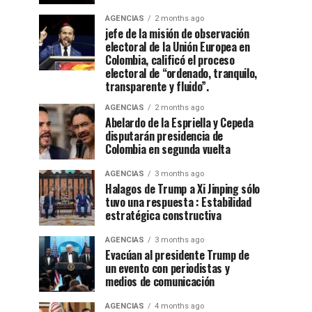
AGENCIAS
2 months ago
jefe de la misión de observación
electoral de la Unión Europea en
Colombia, calificó el proceso
electoral de “ordenado, tranquilo,
transparente y fluido”.
AGENCIAS
2 months ago
Abelardo de la Espriella y Cepeda
disputarán presidencia de
Colombia en segunda vuelta
AGENCIAS
3 months ago
Halagos de Trump a Xi Jinping sólo
tuvo una respuesta : Estabilidad
estratégica constructiva
AGENCIAS
3 months ago
Evacúan al presidente Trump de
un evento con periodistas y
medios de comunicación
AGENCIAS
4 months ago