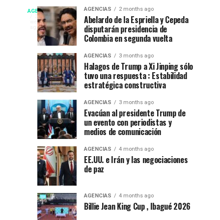
fiesta”
La
Campeonato
AGENCIAS
2 months ago
AGENCIAS
en
Espriella
EP
3
Abelardo de la Espriella y Cepeda
weeks
el
nuevo
disputarán presidencia de
NEW
ago
internacional
52
presidente
Colombia en segunda vuelta
YORK
festival
de
NEWS
de
AGENCIAS
3 months ago
del
Colombia
|
Halagos de Trump a Xi Jinping sólo
DEPORTES|
folclor
2026-
tuvo una respuesta : Estabilidad
natación
Por
colombiano
2030
estratégica constructiva
:
en
Gustavo
AGENCIAS
3 months ago
Evacúan al presidente Trump de
Lugo
Ibagué
un evento con periodistas y
|
medios de comunicación
Ibagué
Ibagué
AGENCIAS
4 months ago
celebró
EE.UU. e Irán y las negociaciones
de paz
el
Campeonato
Panamericano
AGENCIAS
4 months ago
de
Billie Jean King Cup , Ibagué 2026
Natación