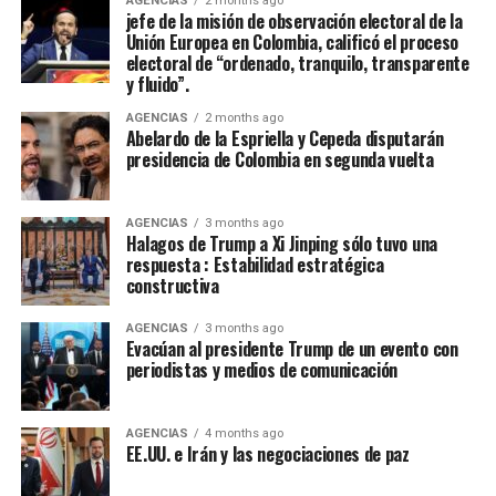
AGENCIAS
2 months ago
jefe de la misión de observación electoral de la
acuerdos sobre la base del respeto mutuo y del interés
Unión Europea en Colombia, calificó el proceso
general, encontrarán en nosotros una disposición
electoral de “ordenado, tranquilo, transparente
sincera de concertación”, afirmó Cepeda, que le reiteró a
y fluido”.
de la Espriella: “Hoy somos media Colombia contada en
AGENCIAS
2 months ago
las urnas. Somos una parte fundamental de la nación.
Abelardo de la Espriella y Cepeda disputarán
Somos una fuerza política, social y cultural presente en
presidencia de Colombia en segunda vuelta
cada rincón del país. Somos la fuerza serena del cambio
social y nadie podrá detenernos”.
AGENCIAS
3 months ago
Halagos de Trump a Xi Jinping sólo tuvo una
De la Espriella toma nota del mensaje de Cepeda:
respuesta : Estabilidad estratégica
constructiva
“Acabó la campaña”
AGENCIAS
3 months ago
El presidente electo de Colombia, Abelardo de la
Evacúan al presidente Trump de un evento con
Espriella, calificó de “positivo” el mensaje de
periodistas y medios de comunicación
reconocimiento a su victoria en las urnas hecho por el
senador Iván Cepeda, aseguró que “tomó nota” de su
AGENCIAS
4 months ago
mensaje, sostuvo que la campaña terminó y que era hora
EE.UU. e Irán y las negociaciones de paz
de “unir esfuerzos”.