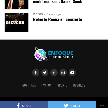
neoliberalismo: Daniel Scioli
VIDEOS
6 years ago
Roberto Roena en conxierto
BUY THEME
FASHION
SPORTS
BUSINESS
Copyright © 2020 Enfoque Periodístico. Created by Conectya.
SHARE
TWEET