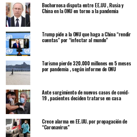
Bochornosa disputa entre EE.UU , Rusia y
Unidos, pero hasta llegar a la mesa de votación el texto
China en la ONU en torno a la pandemia
fue revisado, con efectos menos drásticos, para que
pudiera ser aprobado.
Trump pide a la ONU que haga a China “rendir
Inicialmente, Estados Unidos pedía, entre otras cosas, la
cuentas” por “infectar al mundo”
prohibición de que los países miembros de la ONU
vendieran a Corea del Norte gas, crudo y productos
petroleros refinados, así como la prohibición de
Turismo pierde 320.000 millones en 5 meses
comprar textiles norcoreanos.
por pandemia , según informe de ONU
Una versión posterior del texto que fue negociada el
pasado fin de semana, en cambio, rebajaba el alcance de
Ante surgimiento de nuevos casos de covid-
estas medidas, ya que incluían apartados que Rusia y
19 , pacientes deciden tratarse en casa
China, con derecho de veto en el Consejo, no habían
visto con buenos ojos.
Crece alarma en EE.UU. por propagación de
La resolución aprobada establece la prohibición de vender
“Coronavirus”
a Corea del Norte
gas natural o condensado y
productos petroleros
refinados que excedan el medio