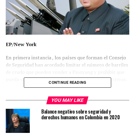
EP/New York
En primera instancia , los países que forman el Consejo
de Seguridad han acordado limitar el número de barriles
de crudo que pueden vender a Pionyang y prohibir que
pueda vender productos textiles fuera de sus fronteras.
CONTINUE READING
El Consejo de Seguridad de la ONU aprobó anoche una
resolución con nuevas sanciones contra
Corea del
YOU MAY LIKE
Norte por las pruebas nucleares
y balísticas que viene
Balance negativo sobre seguridad y
realizando desde 2006.
derechos humanos en Colombia en 2020
La resolución, que contó con el apoyo unánime de los 15
integrantes del Consejo, fue propuesta por Estados