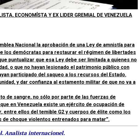
ISTA, ECONOMÍSTA Y EX LIDER GREMIAL DE VENEZUELA
mblea Nacional la aprobación de una Ley de amnistía para
 de los demócratas para restaurar el régimen de libertades
que puntualizar que esa Ley debe ser limitada a quienes no
ad, o que no hayan lesionado el patrimonio público con
ayan participado del saqueo a los recursos del Estado.
nidad, y dar confianza al estamento militar de que no va a
o de sangre, no sólo por parte de las fuerzas de
 que en Venezuela existe un ejército de ocupación de
r, entre ellos del temible G2 y cuerpos de élite como los
 de choque violentos entrenados para matar”.
. Analista internacionel.