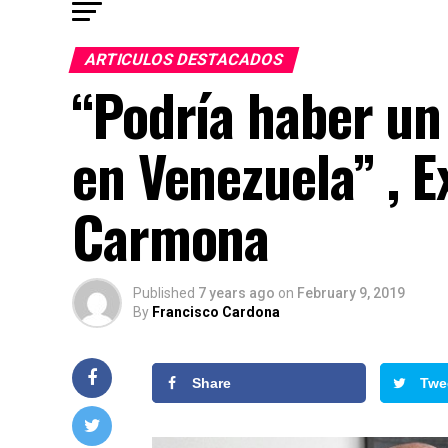
ARTICULOS DESTACADOS
“Podría haber u
en Venezuela” , E
Carmona
Published
7 years ago
on
February 9, 2019
By
Francisco Cardona
Share
Twe