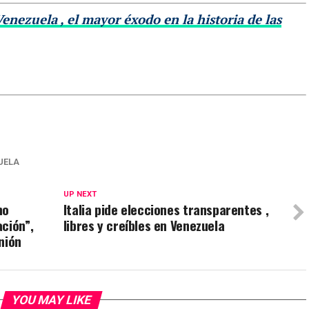
nezuela , el mayor éxodo en la historia de las
UELA
UP NEXT
no
Italia pide elecciones transparentes ,
ción”,
libres y creíbles en Venezuela
nión
YOU MAY LIKE