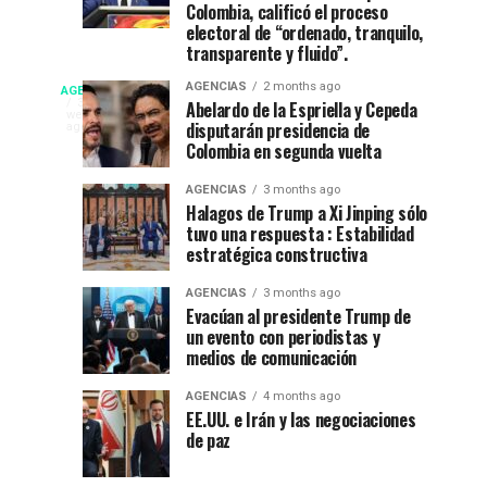
Colombia, calificó el proceso
está
a
electoral de “ordenado, tranquilo,
de
De
transparente y fluido”.
fiesta”
La
Campeonato
AGENCIAS
2 months ago
AGENCIAS
en
Espriella
EP
3
Abelardo de la Espriella y Cepeda
weeks
el
nuevo
disputarán presidencia de
NEW
ago
internacional
52
presidente
Colombia en segunda vuelta
YORK
festival
de
NEWS
de
AGENCIAS
3 months ago
del
Colombia
|
Halagos de Trump a Xi Jinping sólo
DEPORTES|
folclor
2026-
tuvo una respuesta : Estabilidad
natación
Por
colombiano
2030
estratégica constructiva
:
en
Gustavo
AGENCIAS
3 months ago
Evacúan al presidente Trump de
Lugo
Ibagué
un evento con periodistas y
|
medios de comunicación
Ibagué
Ibagué
AGENCIAS
4 months ago
celebró
EE.UU. e Irán y las negociaciones
de paz
el
Campeonato