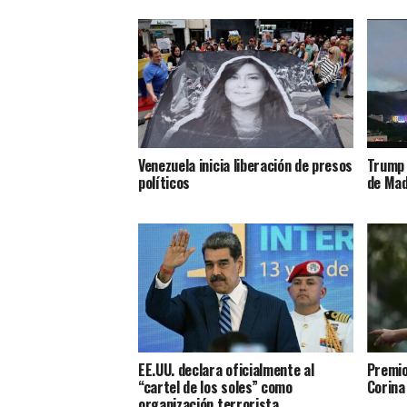
Venezuela inicia liberación de presos
Trump 
políticos
de Mad
EE.UU. declara oficialmente al
Premio
“cartel de los soles” como
Corin
organización terrorista