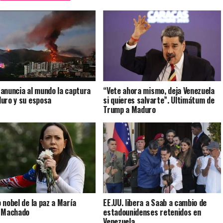
anuncia al mundo la captura
“Vete ahora mismo, deja Venezuela
uro y su esposa
si quieres salvarte”. Ultimátum de
Trump a Maduro
 nobel de la paz a María
EE.UU. libera a Saab a cambio de
a Machado
estadounidenses retenidos en
Venezuela