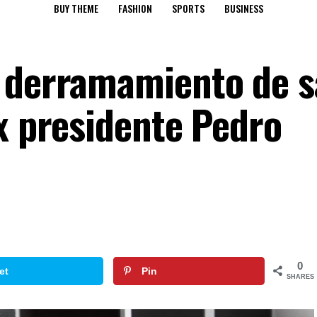
BUY THEME
FASHION
SPORTS
BUSINESS
n derramamiento de 
x presidente Pedro
0
et
Pin
SHARES