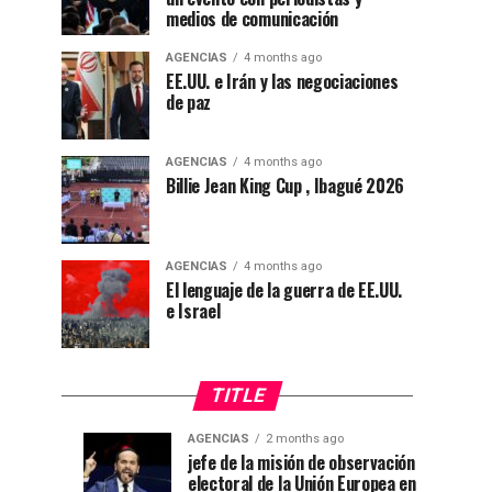
medios de comunicación
AGENCIAS
4 months ago
EE.UU. e Irán y las negociaciones
de paz
AGENCIAS
4 months ago
Billie Jean King Cup , Ibagué 2026
AGENCIAS
4 months ago
El lenguaje de la guerra de EE.UU.
e Israel
TITLE
AGENCIAS
2 months ago
“Mi
CNE
AGENCIAS
AGENCIAS
jefe de la misión de observación
4
1
electoral de la Unión Europea en
casa
declara
weeks
month
ago
ago