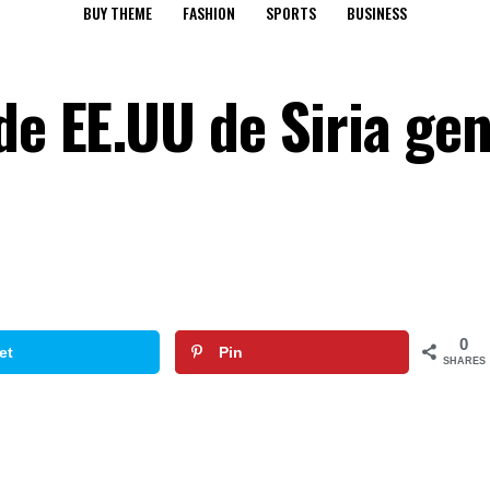
BUY THEME
FASHION
SPORTS
BUSINESS
de EE.UU de Siria ge
0
et
Pin
SHARES