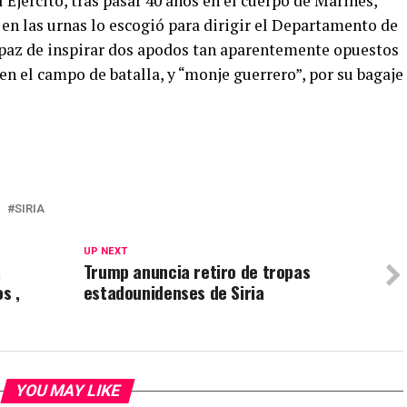
l Ejército, tras pasar 40 años en el cuerpo de Marines,
n las urnas lo escogió para dirigir el Departamento de
apaz de inspirar dos apodos tan aparentemente opuestos
en el campo de batalla, y “monje guerrero”, por su bagaje
SIRIA
UP NEXT
,
Trump anuncia retiro de tropas
s ,
estadounidenses de Siria
YOU MAY LIKE