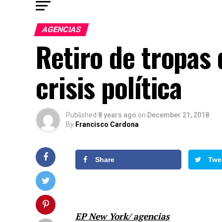
AGENCIAS
Retiro de tropas 
crisis política
Published
8 years ago
on
December 21, 2018
By
Francisco Cardona
Share
Twe
EP New York/ agencias