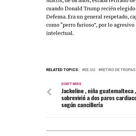
Mattis, de 68 años, estaba retirado de
cuando Donald Trump recién elegido e
Defensa. Era un general respetado, c
como “perro furioso”, por lo agresivo 
intelectual.
RELATED TOPICS:
EE.UU
RETIRO DE TROPAS
DON'T MISS
Jackeline , niña guatemalteca 
sobrevivió a dos paros cardiaco
según cancillería