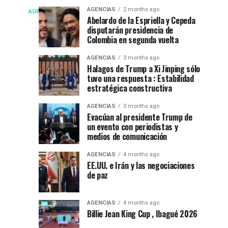
fiesta”
La
Campeonato
AGENCIAS
2 months ago
AGENCIAS
en
Espriella
EP
3
Abelardo de la Espriella y Cepeda
weeks
el
nuevo
disputarán presidencia de
NEW
ago
internacional
52
presidente
Colombia en segunda vuelta
YORK
festival
de
NEWS
de
AGENCIAS
3 months ago
del
Colombia
|
Halagos de Trump a Xi Jinping sólo
DEPORTES|
folclor
2026-
tuvo una respuesta : Estabilidad
natación
Por
colombiano
2030
estratégica constructiva
:
en
Gustavo
AGENCIAS
3 months ago
Evacúan al presidente Trump de
Lugo
Ibagué
un evento con periodistas y
|
medios de comunicación
Ibagué
Ibagué
AGENCIAS
4 months ago
celebró
EE.UU. e Irán y las negociaciones
de paz
el
Campeonato
Panamericano
AGENCIAS
4 months ago
de
Billie Jean King Cup , Ibagué 2026
Natación