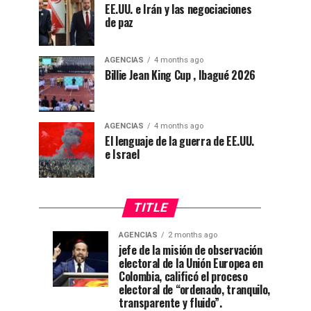
EE.UU. e Irán y las negociaciones
de paz
AGENCIAS
4 months ago
Billie Jean King Cup , Ibagué 2026
AGENCIAS
4 months ago
El lenguaje de la guerra de EE.UU.
e Israel
TITLE
AGENCIAS
2 months ago
“Mi
CNE
AGENCIAS
AGENCIAS
jefe de la misión de observación
4
1
electoral de la Unión Europea en
casa
declara
weeks
month
ago
ago
Colombia, calificó el proceso
está
a
electoral de “ordenado, tranquilo,
de
De
transparente y fluido”.