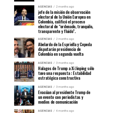
AGENCIAS
2 months ago
jefe de la misión de observación
electoral de la Unión Europea en
Colombia, calificó el proceso
electoral de “ordenado, tranquilo,
transparente y fluido”.
AGENCIAS
2 months ago
Abelardo de la Espriella y Cepeda
disputarán presidencia de
Colombia en segunda vuelta
AGENCIAS
3 months ago
Halagos de Trump a Xi Jinping sólo
tuvo una respuesta : Estabilidad
estratégica constructiva
AGENCIAS
3 months ago
Evacúan al presidente Trump de
un evento con periodistas y
medios de comunicación
AGENCIAS
4 months ago