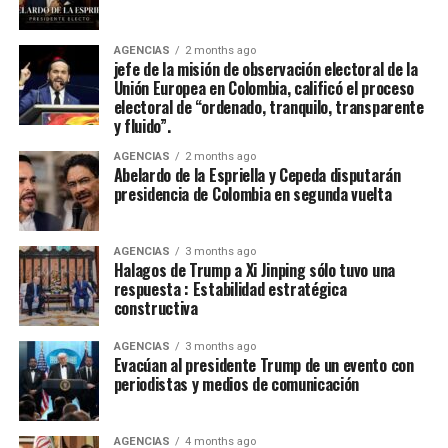
Jania Raquel Osorio Mejia, representante del
departamento de Cordoba, fue coronada como la nueva
embajadora Nacional del Folclor Colombiano
AGENCIAS
2 months ago
jefe de la misión de observación electoral de la
Unión Europea en Colombia, calificó el proceso
Con un balance muy positivo para la economía regional,
electoral de “ordenado, tranquilo, transparente
la alta afluencia de turistas, la gran ocupación hotelera y
y fluido”.
el comercio local fortalecieron la economía de la ciudad.
AGENCIAS
2 months ago
Abelardo de la Espriella y Cepeda disputarán
Enfoque Periodistico y “Florida News” , da sus
presidencia de Colombia en segunda vuelta
agradecimientos a la Gobernación Del tolima, La
Alcaldía de Ibagué, a Cristian Torres jefe de prensa y
AGENCIAS
3 months ago
comunicaciónes de la alcaldia, Mauricio Hernandez Cala
Halagos de Trump a Xi Jinping sólo tuvo una
secretario de cultura de Ibague y a todo ese gran grupo
respuesta : Estabilidad estratégica
constructiva
de trabajo en las diferentes áreas que con su
profesionalismo, dedicación y arduo trabajo mantienen
AGENCIAS
3 months ago
en alto el orgullo Ibaguereño.
Evacúan al presidente Trump de un evento con
periodistas y medios de comunicación
AGENCIAS
4 months ago