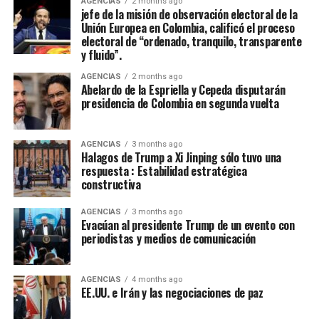
nueva embajadora municipal del folclor 2026, caravana
exclusiva isla caribeña ubicada al este de Puerto Rico),
autoridad volvió a sentirse en cada rincón de la patria”,
AGENCIAS
2 months ago
jefe de la misión de observación electoral de la
real de embajadoras nacionales del folclor, por nombrar
Antigua y Barbuda, Aruba, Bahamas, Bolivia, Costa Rica,
afirmó de la Espriella en su mensaje.
Unión Europea en Colombia, calificó el proceso
algunos.
Dominica.
electoral de “ordenado, tranquilo, transparente
Con información de ANSA.
y fluido”.
AGENCIAS
2 months ago
Abelardo de la Espriella y Cepeda disputarán
presidencia de Colombia en segunda vuelta
AGENCIAS
3 months ago
Halagos de Trump a Xi Jinping sólo tuvo una
respuesta : Estabilidad estratégica
Además de estas naciones, el evento continental contó
constructiva
con representantes de Brasil, Canadá y otras
AGENCIAS
3 months ago
delegaciones de Centroamérica y el Caribe, completando
Evacúan al presidente Trump de un evento con
Además, el desfile de autos antiguos y clasicos, allí
el registro de los 31 países participantes. Al final del
periodistas y medios de comunicación
tambiém se unieron los amantes de las bicicletas y
campeonato, la delegación local de Colombia se coronó
motos antiguas, y no podemos dejar pasar la
campeona general, seguida muy de cerca por México y
reinaguración de la Concha Acústica Garzón y collazos
AGENCIAS
4 months ago
Chile en el medallero.
EE.UU. e Irán y las negociaciones de paz
con un gran concierto de la Orquesta Sinfónica
Nacional de Colombia, la alcaldesa Johana Aranda
Con una entrada gratuita para todo el público, los