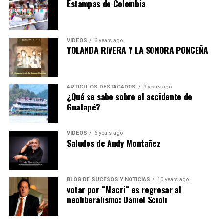
Estampas de Colombia
VIDEOS
6 years ago
YOLANDA RIVERA Y LA SONORA PONCEÑA
ARTICULOS DESTACADOS
9 years ago
¿Qué se sabe sobre el accidente de
Guatapé?
VIDEOS
6 years ago
Saludos de Andy Montañez
BLOG DE SUCESOS Y NOTICIAS
10 years ago
votar por ¨Macri¨ es regresar al
neoliberalismo: Daniel Scioli