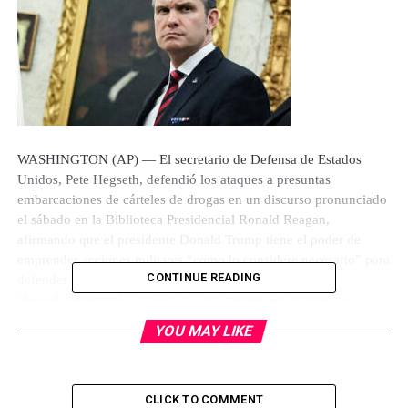
WASHINGTON (AP) — El secretario de Defensa de Estados
Unidos, Pete Hegseth, defendió los ataques a presuntas
embarcaciones de cárteles de drogas en un discurso pronunciado
el sábado en la Biblioteca Presidencial Ronald Reagan,
afirmando que el presidente Donald Trump tiene el poder de
emprender acciones militares “como lo considere necesario” para
CONTINUE READING
defender la nación.
Hegseth desestimó las críticas a los ataques, en los que han
muerto más de 80 personas, y ahora enfrentan un intenso
YOU MAY LIKE
escrutinio por preocupaciones de que violaron el derecho
internacional. Al decir que los ataques están justificados para
proteger a los estadounidenses, Hegseth comparó esa lucha con
la guerra contra el terrorismo tras los ataques del 11 de
CLICK TO COMMENT