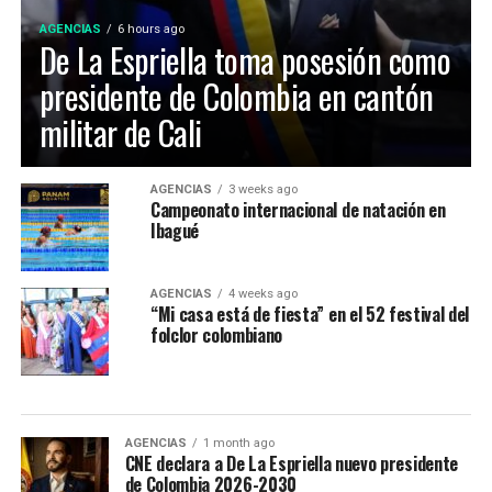
AGENCIAS
6 hours ago
De La Espriella toma posesión como
presidente de Colombia en cantón
militar de Cali
Maria Paula Gonzalez Lozano, representó a Ibagué en el
AGENCIAS
3 weeks ago
Campeonato internacional de natación en
52 Festival Folclórico Colombiano , fue elejida como
Ibagué
Embajadora Municipal del Folclor, representaba la
comuna 12 de la ciudad y obtuvo el titulo por su
carisma, dominio escenico e interpretación del baile
AGENCIAS
4 weeks ago
“Mi casa está de fiesta” en el 52 festival del
tradicional.
folclor colombiano
La Virreina Nacional del Folclor 2026, es Mariangel
Tumay Hernandez, representante del departamento del
Casanare fue elejida en la noche de coronación y
clausura del 52 Festival Del Folclor Colombiano.
AGENCIAS
1 month ago
CNE declara a De La Espriella nuevo presidente
de Colombia 2026-2030