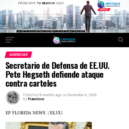
AGENCIAS
Secretario de Defensa de EE.UU.
Pete Hegseth defiende ataque
contra carteles
Published
8 months ago
on
December 6, 2025
By
Francisco
EP FLORIDA NEWS | EE.UU.